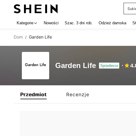
Suki
Use up 
Kategorie
Nowości
Szac. 3 dni rob.
Odzież damska
S
Dom
Garden Life
/
Garden Life
4.
Sprzedawca
Przedmiot
Recenzje