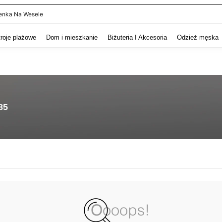
enka Na Wesele
and down arrow keys to navigate search Ostatnie wyszukiwanie and szukaj i znaj
troje plażowe
Dom i mieszkanie
Biżuteria I Akcesoria
Odzież męska
85