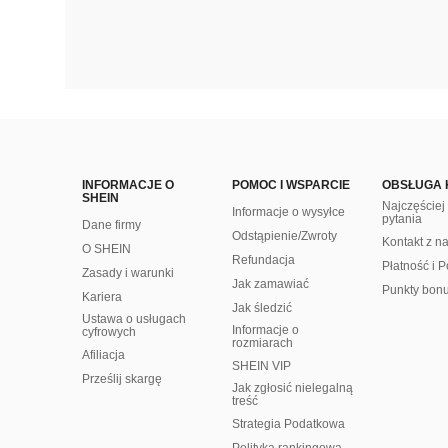
INFORMACJE O
POMOC I WSPARCIE
OBSŁUGA 
SHEIN
Najczęście
Informacje o wysyłce
pytania
Dane firmy
Odstąpienie/Zwroty
Kontakt z n
O SHEIN
Refundacja
Płatność i P
Zasady i warunki
Jak zamawiać
Punkty bon
Kariera
Jak śledzić
Ustawa o usługach
Informacje o
cyfrowych
rozmiarach
Afiliacja
SHEIN VIP
Prześlij skargę
Jak zgłosić nielegalną
treść
Strategia Podatkowa