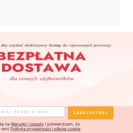
APLIKACJA
SHEIN
Subskrybuj
Subskrybuj
ZAREJESTRUJ
ę na 
Warunki i zasady
 i potwierdzam, że 
Subskrybuj
-em) 
Polityka prywatności i plików cookie
.