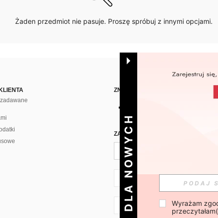
Żaden przedmiot nie pasuje. Proszę spróbuj z innymi opcjami.
KLIENTA
ZNAJDŹ NAS NA
j zadawane
DLA NOWYCH
ami
odatki
ZAPISZ SIĘ PO CODZIENNĄ DAWKĘ 
usowe
PL + 48
Wyrażam zgod
PL + 48
przeczytałam(