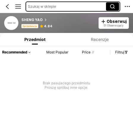
Szukaj w sklepie
SHENG YAO
Obserwuj
Informacje o produkcie: Ujawnienie ceny, dane dotyczące sprzedaży i stanu magazynowego.
51 Obserwujący
4.84
Sprzedawca
Przedmiot
Recenzje
Recommended
Most Popular
Price
Filtruj
Brak pasujacego przedmiotu
Proszę spróbuj inne opcje.