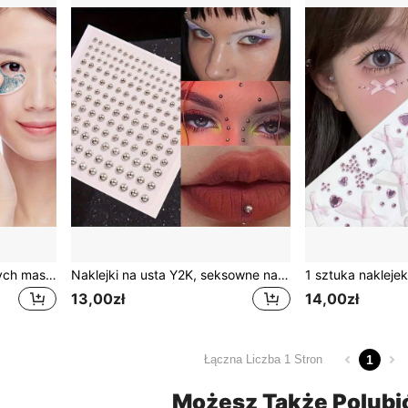
1 para brokatowych żelowych masek na oczy wielokrotnego użytku dwutemperaturowe maski na oczy, maska do terapii ciepłem i zimnem, kojąca opuchnięte oczy, cienie pod oczami, żelowe plastry na worki pod oczami, chłodzenie fizyczne, odpowiednie do całego ciała
Naklejki na usta Y2K, seksowne naklejki na ciało, sztuczne kolczyki do nosa, naklejki na brwi, kolczyki do ust i paski do brwi, kryształki do twarzy na imprezy i festiwale muzyczne, tymczasowe naklejki na ciało bez piercingu, makijaż oczu, wygląd na koncert, klejnoty do twarzy
13,00zł
14,00zł
1
Łączna Liczba 1 Stron
Możesz Także Polubi