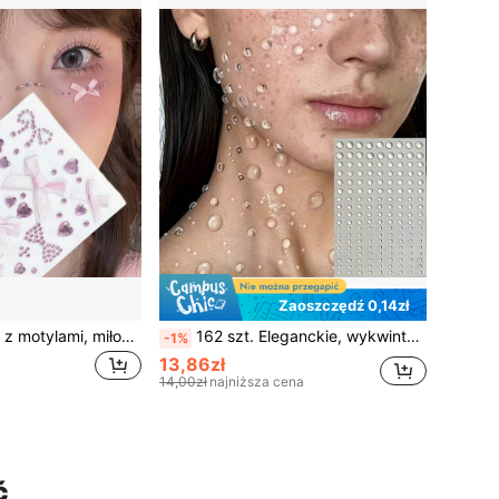
Zaoszczędź 0,14zł
1 sztuka naklejek z motylami, miłość, makijaż, twarz, oko, kryształki, dekoracja, diament, motyl, diamentowe naklejki, sztuka, naklejki na paznokcie, wygląd koncertowy, klejnoty na twarz
162 szt. Eleganckie, wykwintne, świeże i czyste naklejki z kroplami wody, Halloween, Boże Narodzenie, karnawał, urodziny, akcesoria do makijażu, odgrywanie ról, syrenka, wróżka, księżniczka, akcesoria do fotografii, akcesoria do występów na scenie, dekoracja biżuterii
-1%
13,86zł
14,00zł
najniższa cena
ć