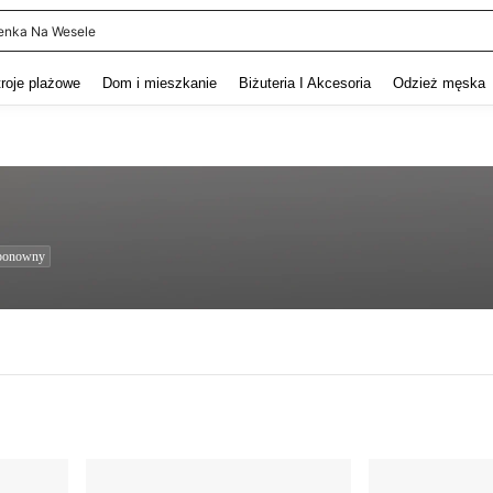
enka Na Wesele
and down arrow keys to navigate search Ostatnie wyszukiwanie and szukaj i znaj
troje plażowe
Dom i mieszkanie
Biżuteria I Akcesoria
Odzież męska
ponowny