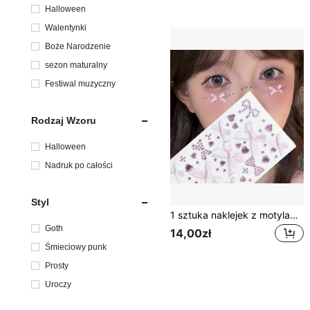
Halloween
Walentynki
Boże Narodzenie
sezon maturalny
Festiwal muzyczny
Rodzaj Wzoru
Halloween
Nadruk po całości
Styl
1 sztuka naklejek z motylami, miłość, makijaż, twarz, oko, kryształki, dekoracja, diament, motyl, diamentowe naklejki, sztuka, naklejki na paznokcie, wygląd koncertowy, klejnoty na twarz
Goth
14,00zł
Śmieciowy punk
Prosty
Uroczy