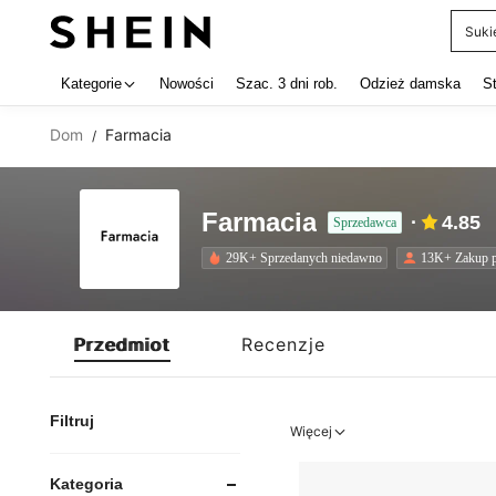
Suki
Use up 
Kategorie
Nowości
Szac. 3 dni rob.
Odzież damska
S
Dom
Farmacia
/
Farmacia
4.85
Sprzedawca
29K+ Sprzedanych niedawno
13K+ Zakup 
Przedmiot
Recenzje
Filtruj
Więcej
Kategoria