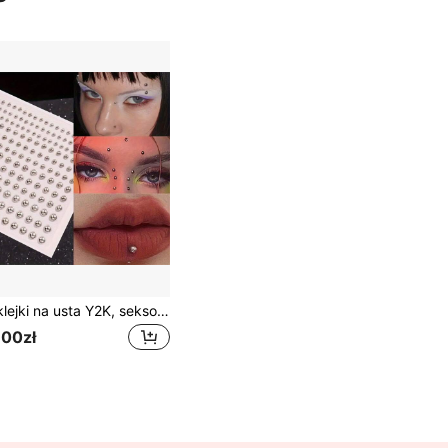
Naklejki na usta Y2K, seksowne naklejki na ciało, sztuczne kolczyki do nosa, naklejki na brwi, kolczyki do ust i paski do brwi, kryształki do twarzy na imprezy i festiwale muzyczne, tymczasowe naklejki na ciało bez piercingu, makijaż oczu, wygląd na koncert, klejnoty do twarzy
,00zł