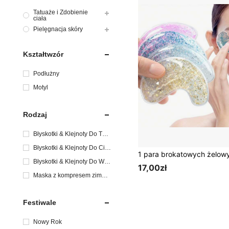
Tatuaże i Zdobienie
ciała
Pielęgnacja skóry
Kształtwzór
Podłużny
Motyl
Rodzaj
Błyskotki & Klejnoty Do Twa
rzy
Błyskotki & Klejnoty Do Ciał
a
Błyskotki & Klejnoty Do Wło
17,00zł
sów
Maska z kompresem zimno/
gorąco
Festiwale
Nowy Rok