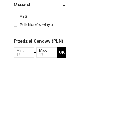
Materiał
ABS
Polichlorków winylu
Przedział Cenowy (PLN)
Min:
Max:
OK