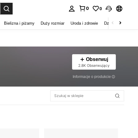
0
0
duj. Press Enter to select.
Bielizna i piżamy
Duży rozmiar
Uroda i zdrowie
Dzieci
Buty
D
Obserwuj
2.8K Obserwujący
Informacje o produkcie