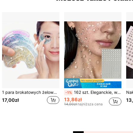
Zaoszczędź
0,14zł
1 para brokatowych żelowych masek na oczy wielokrotnego użytku dwutemperaturowe maski na oczy, maska do terapii ciepłem i zimnem, kojąca opuchnięte oczy, cienie pod oczami, żelowe plastry na worki pod oczami, chłodzenie fizyczne, odpowiednie do całego ciała
162 szt. Eleganckie, wykwintne, świeże i czyste naklejki z kroplami wody, Halloween, Boże Narodzenie, karnawał, urodziny, akcesoria do makijażu, odgrywanie ról, syrenka, wróżka, księżniczka, akcesoria do fotografii, akcesoria do występów na scenie, dekoracja biżuterii
-1%
13,86zł
17,00zł
13
14,00zł
najniższa cena