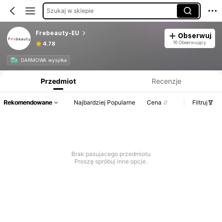
Szukaj w sklepie
Frebeauty-EU
Obserwuj
16 Obserwujący
4.78
Informacje o produkcie: Ujawnienie ceny, dane dotyczące sprzedaży i stanu magazynowego.
DARMOWA wysyłka
Przedmiot
Recenzje
Rekomendowane
Najbardziej Popularne
Cena
Filtruj
Brak pasujacego przedmiotu
Proszę spróbuj inne opcje.