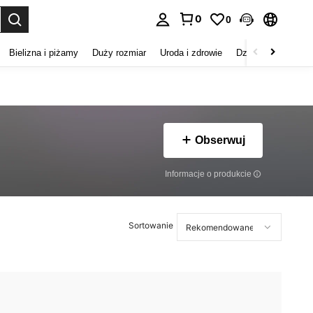
0
0
duj. Press Enter to select.
Bielizna i piżamy
Duży rozmiar
Uroda i zdrowie
Dzieci
Buty
D
Obserwuj
Informacje o produkcie
Sortowanie