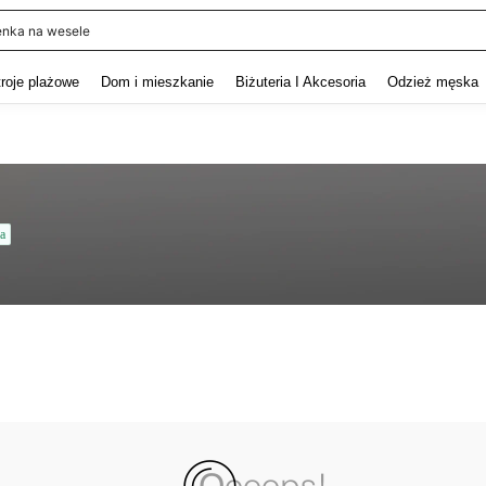
enka na wesele
and down arrow keys to navigate search Ostatnie wyszukiwanie and szukaj i znaj
troje plażowe
Dom i mieszkanie
Biżuteria I Akcesoria
Odzież męska
a