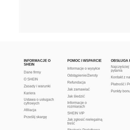
INFORMACJE O
POMOC I WSPARCIE
OBSŁUGA 
SHEIN
Najczęście
Informacje o wysyłce
pytania
Dane firmy
Odstąpienie/Zwroty
Kontakt z n
O SHEIN
Refundacja
Płatność i P
Zasady i warunki
Jak zamawiać
Punkty bon
Kariera
Jak śledzić
Ustawa o usługach
Informacje o
cyfrowych
rozmiarach
Afiliacja
SHEIN VIP
Prześlij skargę
Jak zgłosić nielegalną
treść