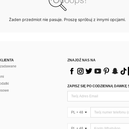
Żaden przedmiot nie pasuje. Proszę spróbuj z innymi opcjami.
KLIENTA
ZNAJDŹ NAS NA
j zadawane
ami
odatki
ZAPISZ SIĘ PO CODZIENNĄ DAWKĘ 
usowe
PL + 48
PL + 48