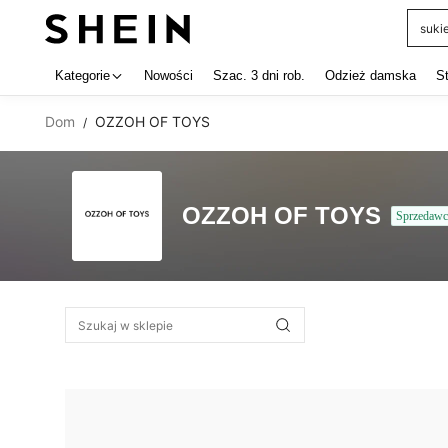
suki
Use up 
Kategorie
Nowości
Szac. 3 dni rob.
Odzież damska
S
Dom
OZZOH OF TOYS
/
OZZOH OF TOYS
Sprzedawc