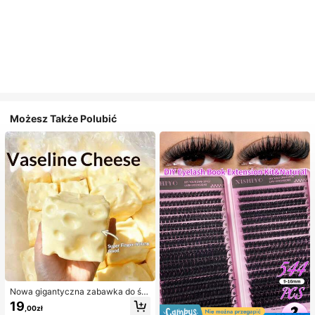
Możesz Także Polubić
Nowa gigantyczna zabawka do ści
skania w kształcie sera z nadzienie
19
,00zł
m, kwadratowa piłka serowa do ści