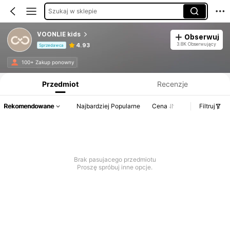
Szukaj w sklepie
VOONLIE kids
Obserwuj
3.8K Obserwujący
4.93
Sprzedawca
Informacje o produkcie: Ujawnienie ceny, dane dotyczące sprzedaży i stanu magazynowego.
100+ Zakup ponowny
Przedmiot
Recenzje
Rekomendowane
Najbardziej Popularne
Cena
Filtruj
Brak pasujacego przedmiotu
Proszę spróbuj inne opcje.