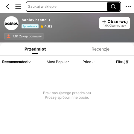
Szukaj w sklepie
bablov brand
Obserwuj
1.6K Obserwujący
4.82
Sprzedawca
Informacje o produkcie: Ujawnienie ceny, dane dotyczące sprzedaży i stanu magazynowego.
1.1K Zakup ponowny
Przedmiot
Recenzje
Recommended
Most Popular
Price
Filtruj
Brak pasujacego przedmiotu
Proszę spróbuj inne opcje.