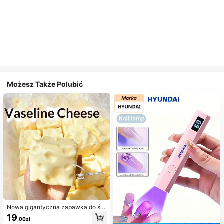
Możesz Także Polubić
Nowa gigantyczna zabawka do ści
skania w kształcie sera z nadzienie
19
,00zł
m, kwadratowa piłka serowa do ści