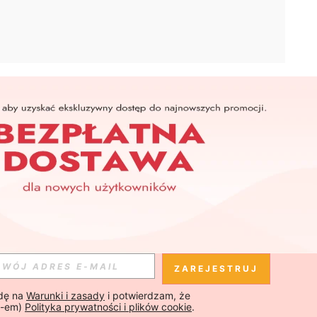
APLIKACJA
SHEIN
Subskrybuj
Subskrybuj
ZAREJESTRUJ
ę na 
Warunki i zasady
 i potwierdzam, że 
Subskrybuj
-em) 
Polityka prywatności i plików cookie
.