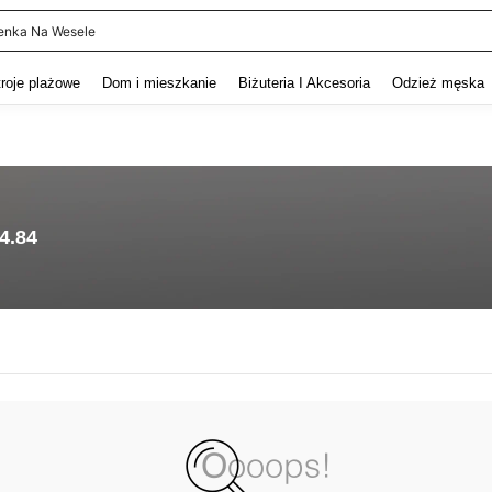
enka Na Wesele
and down arrow keys to navigate search Ostatnie wyszukiwanie and szukaj i znaj
troje plażowe
Dom i mieszkanie
Biżuteria I Akcesoria
Odzież męska
4.84