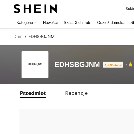
Suki
Use up 
Kategorie
Nowości
Szac. 3 dni rob.
Odzież damska
S
Dom
EDHSBGJNM
/
EDHSBGJNM
Sprzedawca
Przedmiot
Recenzje