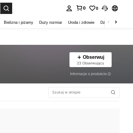
0
0
duj. Press Enter to select.
Bielizna i piżamy
Duży rozmiar
Uroda i zdrowie
Dzieci
Buty
D
Obserwuj
23 Obserwujący
Informacje o produkcie