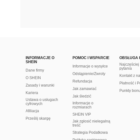
INFORMACJE O
POMOC I WSPARCIE
OBSŁUGA 
SHEIN
Najczęście
Informacje o wysyłce
pytania
Dane firmy
Odstąpienie/Zwroty
Kontakt z n
O SHEIN
Refundacja
Płatność i P
Zasady i warunki
Jak zamawiać
Punkty bon
Kariera
Jak śledzić
Ustawa o usługach
Informacje o
cyfrowych
rozmiarach
Afiliacja
SHEIN VIP
Prześlij skargę
Jak zgłosić nielegalną
treść
Strategia Podatkowa