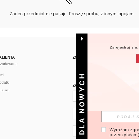
Żaden przedmiot nie pasuje. Proszę spróbuj z innymi opcjami.
KLIENTA
ZNAJDŹ NAS NA
j zadawane
DLA NOWYCH
ami
odatki
ZAPISZ SIĘ PO CODZIENNĄ DAWKĘ 
usowe
PL + 48
Wyrażam zgod
PL + 48
przeczytałam(