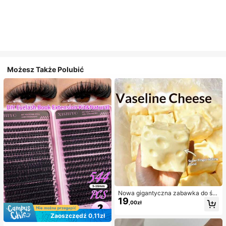
Możesz Także Polubić
Nowa gigantyczna zabawka do ści
19
skania w kształcie sera z nadzienie
,00zł
m, kwadratowa piłka serowa do ści
skania, realistyczna tekstura chleb
Zaoszczędź 0,11zł
a, powolne odbijanie, obudowa z T