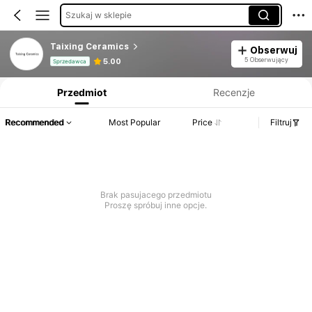
Szukaj w sklepie
Taixing Ceramics
Obserwuj
Informacje o produkcie: Ujawnienie ceny, dane dotyczące sprzedaży i stanu magazynowego.
5 Obserwujący
5.00
Sprzedawca
Przedmiot
Recenzje
Recommended
Most Popular
Price
Filtruj
Brak pasujacego przedmiotu
Proszę spróbuj inne opcje.