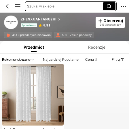
Szukaj w sklepie
ZHENXUANFANGZHI
Obserwuj
243 Obserwujący
4.91
Sprzedawca
Informacje o produkcie: Ujawnienie ceny, dane dotyczące sprzedaży i stanu magazynowego.
4K+ Sprzedanych niedawno
500+ Zakup ponowny
Przedmiot
Recenzje
Rekomendowane
Najbardziej Popularne
Cena
Filtruj