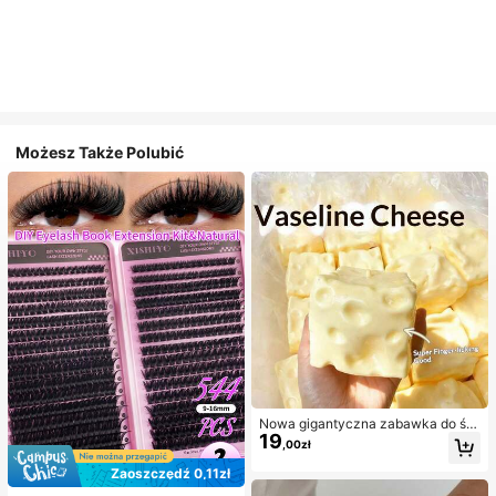
Możesz Także Polubić
Nowa gigantyczna zabawka do ści
19
skania w kształcie sera z nadzienie
,00zł
m, kwadratowa piłka serowa do ści
skania, realistyczna tekstura chleb
Zaoszczędź 0,11zł
a, powolne odbijanie, obudowa z T