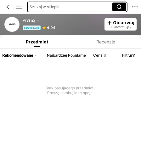
Szukaj w sklepie
YIYUQ
Obserwuj
Informacje o produkcie: Ujawnienie ceny, dane dotyczące sprzedaży i stanu magazynowego.
93 Obserwujący
4.94
Sprzedawca
Przedmiot
Recenzje
Rekomendowane
Najbardziej Popularne
Cena
Filtruj
Brak pasujacego przedmiotu
Proszę spróbuj inne opcje.