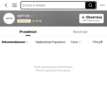
Szukaj w sklepie
SEPTON
Obserwuj
Informacje o produkcie: Ujawnienie ceny, dane dotyczące sprzedaży i stanu magazynowego.
558 Obserwujący
4.70
Sprzedawca
Przedmiot
Recenzje
Rekomendowane
Najbardziej Popularne
Cena
Filtruj
Brak pasujacego przedmiotu
Proszę spróbuj inne opcje.