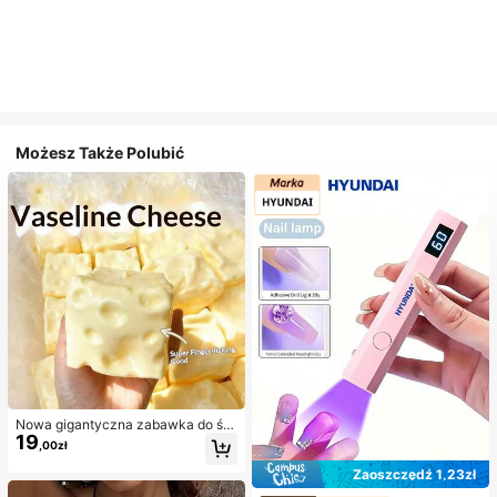
Możesz Także Polubić
Nowa gigantyczna zabawka do ści
19
skania w kształcie sera z nadzienie
,00zł
m, kwadratowa piłka serowa do ści
skania, realistyczna tekstura chleb
Zaoszczędź 1,23zł
a, powolne odbijanie, obudowa z T