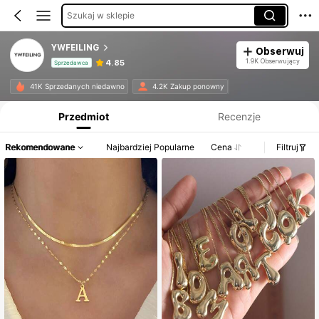
Szukaj w sklepie
YWFEILING
Obserwuj
1.9K Obserwujący
4.85
Sprzedawca
Informacje o produkcie: Ujawnienie ceny, dane dotyczące sprzedaży i stanu magazynowego.
41K Sprzedanych niedawno
4.2K Zakup ponowny
Przedmiot
Recenzje
Rekomendowane
Najbardziej Popularne
Cena
Filtruj