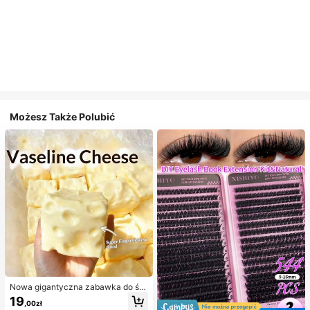
Możesz Także Polubić
Nowa gigantyczna zabawka do ści
skania w kształcie sera z nadzienie
19
,00zł
m, kwadratowa piłka serowa do ści