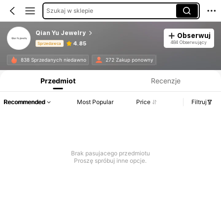
Szukaj w sklepie
Qian Yu Jewelry
Obserwuj
484 Obserwujący
4.85
Sprzedawca
Informacje o produkcie: Ujawnienie ceny, dane dotyczące sprzedaży i stanu magazynowego.
838 Sprzedanych niedawno
272 Zakup ponowny
Przedmiot
Recenzje
Recommended
Most Popular
Price
Filtruj
Brak pasujacego przedmiotu
Proszę spróbuj inne opcje.