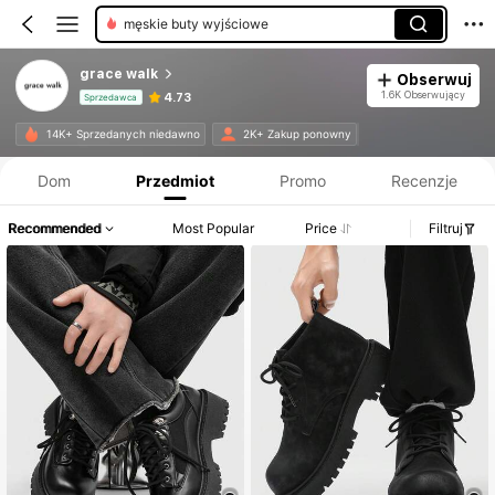
męskie buty wyjściowe
grace walk
Obserwuj
1.6K Obserwujący
4.73
Sprzedawca
Informacje o produkcie: Ujawnienie ceny, dane dotyczące sprzedaży i stanu magazynowego.
14K+ Sprzedanych niedawno
2K+ Zakup ponowny
Dom
Przedmiot
Promo
Recenzje
Recommended
Most Popular
Price
Filtruj