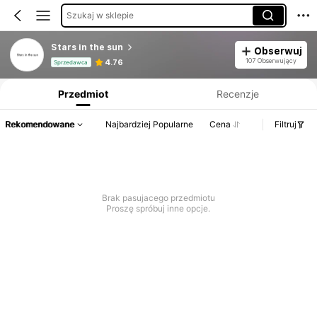
Szukaj w sklepie
Stars in the sun
Obserwuj
Informacje o produkcie: Ujawnienie ceny, dane dotyczące sprzedaży i stanu magazynowego.
107 Obserwujący
4.76
Sprzedawca
Przedmiot
Recenzje
Rekomendowane
Najbardziej Popularne
Cena
Filtruj
Brak pasujacego przedmiotu
Proszę spróbuj inne opcje.