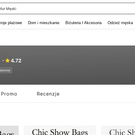
itur Męski
and down arrow keys to navigate search Ostatnie wyszukiwanie and szukaj i znaj
troje plażowe
Dom i mieszkanie
Biżuteria I Akcesoria
Odzież męska
4.72
onowny
Promo
Recenzje