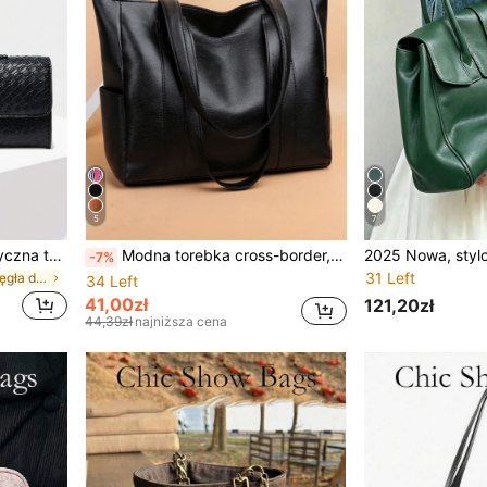
5
7
Damska vintage minimalistyczna torebka kopertowa z tkaną teksturą z angory, czerwona, z klapą na zatrzask, duża pojemność, torebka na ramię, odpowiednia na formalne okazje, do codziennego noszenia i na przyjęcia
Modna torebka cross-border, unisex, modna, z materiału PU, w jednolitym kolorze, minimalistyczna, wielofunkcyjna torba na ramię/pod pachę/z uchwytem u góry, odpowiednia na co dzień, do pracy, na zakupy, w podróż i na różne okazje
-7%
31 Left
w Czarny Sprzęgła damskie
34 Left
41,00zł
121,20zł
44,39zł
najniższa cena