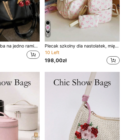
4
tałcie wiśni, styl vintage, odpowiednia na codzienne zakupy, duża pojemność, plecak studencki na kampus uniwersytecki
Plecak szkolny dla nastolatek, miękki pikowany materiał z haftem w kokardkę i brelokiem, wiele kieszeni, regulowane szelki, uroczy styl japoński, do codziennego użytku przez cały rok
10 Left
198,00zł