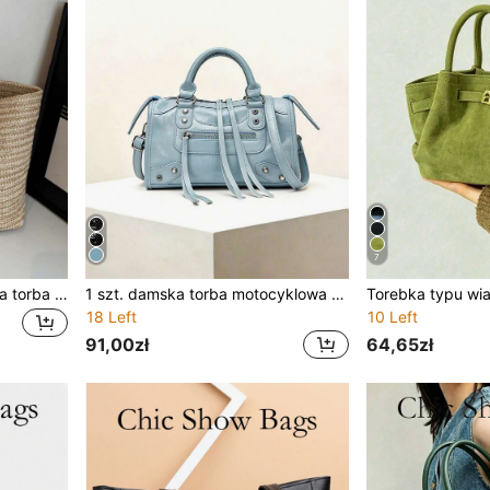
7
Duża pojemność, swobodna torba na wakacje ze słomy, minimalistyczna, elegancka torba na ramię dla kobiet
1 szt. damska torba motocyklowa typu pillow bag, nowa modna przenośna niebieska torba na ramię i crossbody 2025, styl premium, jakość eksportowa (instrukcja ododoryzowania: proszę umieścić w wentylowanym miejscu na 1-3 dni, aby zapach materiału ulotnił się)
18 Left
10 Left
91,00zł
64,65zł