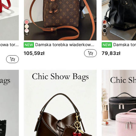
10
6
dnia na śluby, randki, imprezy, na wszystkie pory roku
Damska torebka wiaderkowa na ramię i na skrzyż, vintage z nadrukiem liter, z zawieszką misia i złotymi okuciami, regulowany pasek, duża pojemność, codzienna torebka damska w stylu vintage
Damska torba na jedno ramię, odpinany i regulowany pasek z ćwiekami, wisior w ksz
NEW
NEW
105,59zł
79,83zł