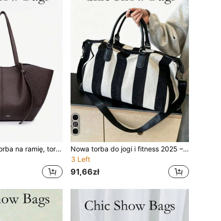
Modna damska torba na ramię, torebka crossbody, edycja specjalna, elegancki design, duża pojemność, trwała, lekka, odpowiednia do pracy, podróży, biznesu i na różne okazje, zmieści kosmetyki
Nowa torba do jogi i fitness 2025 – modna torba tote z cyrkoniami, duża pojemność, wielofunkcyjna torba podróżna. Elegancko zaprojektowana, idealna na podróże, ćwiczenia, fitness i wakacje, niezbędna także jako torba na wyjazd absolutorski, torba na przybory szkolne i wiele innych
3 Left
91,66zł