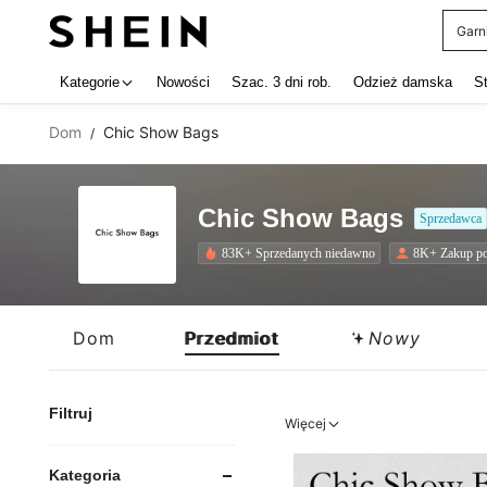
Garn
Use up 
Kategorie
Nowości
Szac. 3 dni rob.
Odzież damska
S
Dom
Chic Show Bags
/
Chic Show Bags
Sprzedawca
83K+ Sprzedanych niedawno
8K+ Zakup p
Dom
Przedmiot
Nowy
Filtruj
Więcej
Kategoria