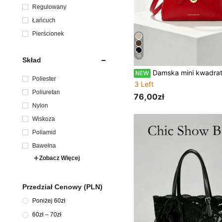
m
Regulowany
Łańcuch
Pierścionek
10
Skład
Damska mini kwadratowa torebka crossbody z kokardą i złotymi metalowymi zdobieniami, z odpinanym paskiem na ramię, elegancka i romantyczna, odpowie
NEW
Poliester
3 Left
Poliuretan
76,00zł
Nylon
Wiskoza
Poliamid
Bawełna
Zobacz Więcej
Przedział Cenowy (PLN)
Poniżej 60zł
60zł – 70zł