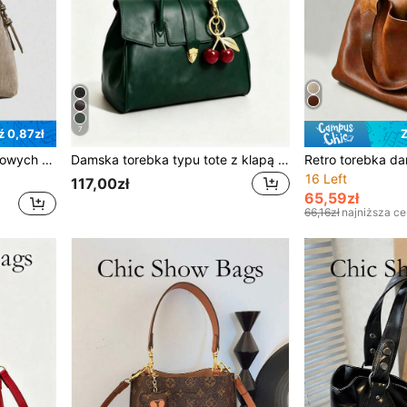
7
 0,87zł
Zestaw torebek patchworkowych w kształcie litery V dla matki i córki – modna torebka damska o minimalistycznym, ekskluzywnym charakterze. Wielofunkcyjna torba vintage na ramię/listonoszkę z długim paskiem, idealna dla pracowników biurowych.
Damska torebka typu tote z klapą i wiszącą ozdobą w kształcie wiśni, vintage, elegancka, duża pojemność, na codzienne dojazdy, na wszystkie pory roku, plecak na kampus uniwersytecki
16 Left
117,00zł
65,59zł
66,16zł
najniższa c