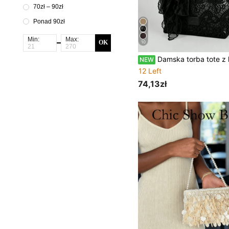
70zł – 90zł
Ponad 90zł
Min:
Max:
OK
10
Damska torba tote z koronki, nowa casualowa torba do pracy o dużej po
NEW
12 Left
74,13zł