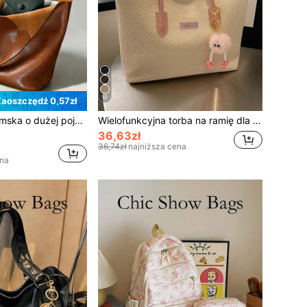
10
Zaoszczędź 0,57zł
Retro torebka damska o dużej pojemności, wykonana z jednokolorowej, wodoodpornej tkaniny PU, wysokiej jakości modna torba typu tote, przenośna torba do pracy, odpowiednia na codzienne wyjścia i zakupy
Wielofunkcyjna torba na ramię dla kobiet, nowa torebka, odpowiednia do dojazdów i zakupów (bez breloka), duża pojemność, plecak na kampus, odpowiedni na kampus uniwersytecki
36,63zł
36,74zł
najniższa cena
ena