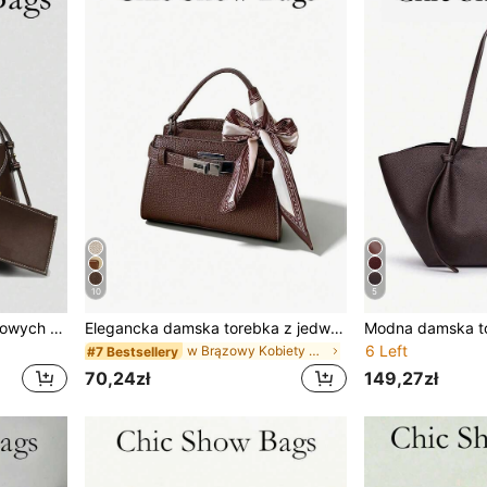
10
5
Zestaw torebek patchworkowych w kształcie litery V dla matki i córki – modna damska torebka o minimalistycznym, ekskluzywnym charakterze. Wielofunkcyjna, vintage'owa torba na ramię/listonoszkę z długim paskiem, idealna do dojazdów do pracy.
Elegancka damska torebka z jedwabnym szalikiem, minimalistyczna, zdobiona literami torebka na ramię z regulowanym paskiem, nowa, jesienna, modna torba dojazdowa z metalowymi okuciami, styl retro
6 Left
w Brązowy Kobiety Crossbody
#7 Bestsellery
70,24zł
149,27zł