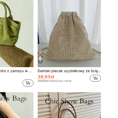
4
Torebka typu wiadro z zamszu w europejskim i amerykańskim stylu, z klamrą, damska na jesień/zimę, na zakupy, do pracy, na prezent na imprezę
Damski plecak szydełkowy ze ściągaczem, dziergany plecak plażowy, casualowy boho plecak na lato, podróże i na co dzień, duża pojemność, plecak szkolny, na studia i kampus uniwersytecki
39,63zł
39,91zł
najniższa cena