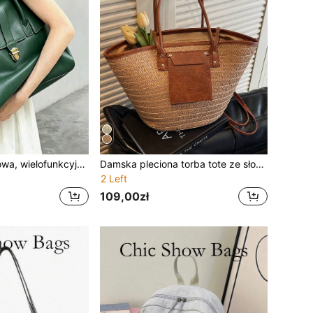
2025 Nowa, stylowa, wielofunkcyjna, minimalistyczna, ekskluzywna torebka damska – duża pojemność na laptopa, swobodny, elegancki styl, odpowiednia do pracy, na zakupy, w podróż i w podróż służbową
Damska pleciona torba tote ze słomy, duża torba na ramię ze słomy, jednolity kolor, dekoracja z plecionej słomy i sztucznej skóry, skórzana kieszeń i detale z nitów, duża pojemność, casualowy vintage styl boho, letnia torba na plażę/podróże/zakupy
2 Left
109,00zł