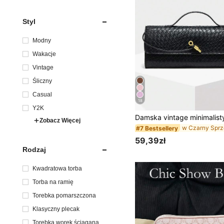
Styl
Modny
Wakacje
Vintage
Śliczny
Casual
18
Y2K
Zobacz Więcej
#7 Bestsellery
59,39zł
Rodzaj
Kwadratowa torba
Torba na ramię
Torebka pomarszczona
Klasyczny plecak
Torebka worek ściągana