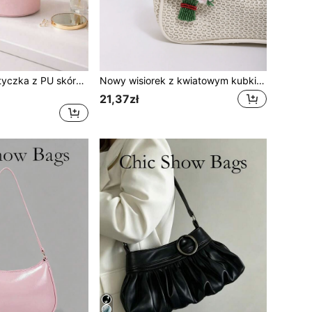
Podróżna kosmetyczka z PU skóry, organizer kosmetyczny z rączką, duża pojemność, torba do przechowywania przyborów toaletowych, pielęgnacji skóry i niezbędników urodowych w podróży
Nowy wisiorek z kwiatowym kubkiem z 2025 roku, ręcznie tkany, blok kolorów, modna, uniwersalna zawieszka do torebki, unikatowy wzór w kształcie kubka z bukietem, popularny ozdobny wisiorek do torebki, Y2K
21,37zł