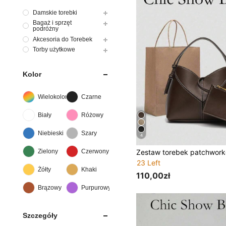
Damskie torebki
Bagaż i sprzęt
podróżny
Akcesoria do Torebek
Torby użytkowe
Kolor
Wielokolorowe
Czarne
Biały
Różowy
Niebieski
Szary
4
Zielony
Czerwony
23 Left
Żółty
Khaki
110,00zł
Brązowy
Purpurowy
Szczegóły