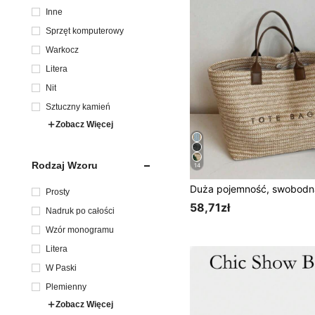
Inne
Sprzęt komputerowy
Warkocz
Litera
Nit
Sztuczny kamień
Zobacz Więcej
Rodzaj Wzoru
14
Prosty
58,71zł
Nadruk po całości
Wzór monogramu
Litera
W Paski
Plemienny
Zobacz Więcej