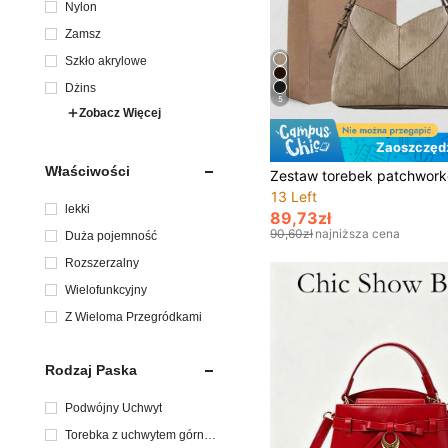
Nylon
Zamsz
Szkło akrylowe
Dżins
5
Zobacz Więcej
Zaoszczędź
Właściwości
13 Left
lekki
89,73zł
90,60zł
najniższa cena
Duża pojemność
Rozszerzalny
Wielofunkcyjny
Z Wieloma Przegródkami
Rodzaj Paska
Podwójny Uchwyt
Torebka z uchwytem górny