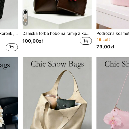
5
jemności, torebka na ramię
Damska torba hobo na ramię z kontrastowymi przeszyciami, pasującym portmonetką i wisienkowym brelokiem, retro, na co dzień i do pracy, duża pojemność, plecak szkolny na kampus uniwersytecki
19 Left
100,00zł
79,00zł