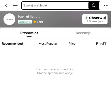
Szukaj w sklepie
bao rui jia ju
Obserwuj
Informacje o produkcie: Ujawnienie ceny, dane dotyczące sprzedaży i stanu magazynowego.
2 Obserwujący
5.00
Sprzedawca
Przedmiot
Recenzje
Recommended
Most Popular
Price
Filtruj
Brak pasujacego przedmiotu
Proszę spróbuj inne opcje.