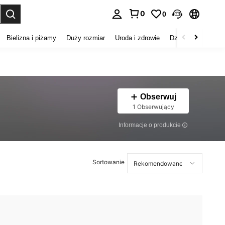
0
0
duj. Press Enter to select.
Bielizna i piżamy
Duży rozmiar
Uroda i zdrowie
Dzieci
Buty
D
Obserwuj
1 Obserwujący
Informacje o produkcie
Sortowanie