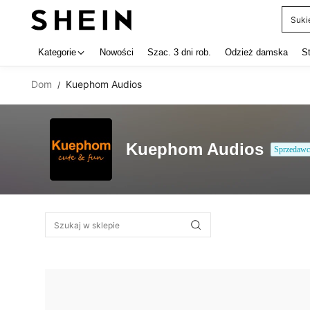
Suki
Use up 
Kategorie
Nowości
Szac. 3 dni rob.
Odzież damska
S
Dom
Kuephom Audios
/
Kuephom Audios
Sprzedawc