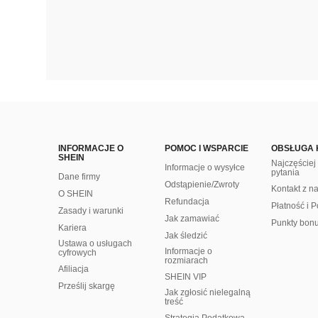
INFORMACJE O
POMOC I WSPARCIE
OBSŁUGA 
SHEIN
Najczęście
Informacje o wysyłce
pytania
Dane firmy
Odstąpienie/Zwroty
Kontakt z n
O SHEIN
Refundacja
Płatność i P
Zasady i warunki
Jak zamawiać
Punkty bon
Kariera
Jak śledzić
Ustawa o usługach
Informacje o
cyfrowych
rozmiarach
Afiliacja
SHEIN VIP
Prześlij skargę
Jak zgłosić nielegalną
treść