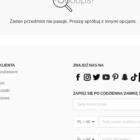
Żaden przedmiot nie pasuje. Proszę spróbuj z innymi opcjami.
KLIENTA
ZNAJDŹ NAS NA
j zadawane
ami
odatki
ZAPISZ SIĘ PO CODZIENNĄ DAWKĘ 
usowe
PL + 48
PL + 48