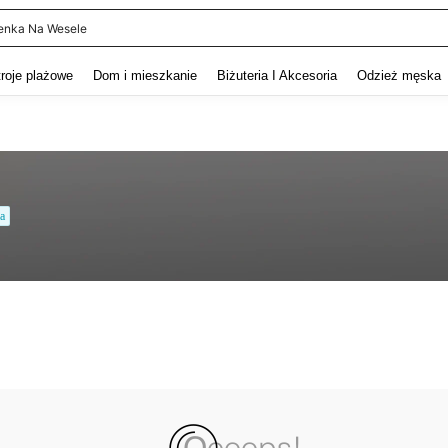
enka Na Wesele
and down arrow keys to navigate search Ostatnie wyszukiwanie and szukaj i znaj
troje plażowe
Dom i mieszkanie
Biżuteria I Akcesoria
Odzież męska
a