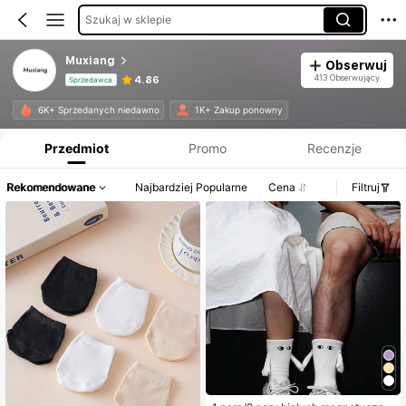
Szukaj w sklepie
Muxiang
Obserwuj
413 Obserwujący
4.86
Sprzedawca
Informacje o produkcie: Ujawnienie ceny, dane dotyczące sprzedaży i stanu magazynowego.
6K+ Sprzedanych niedawno
1K+ Zakup ponowny
Przedmiot
Promo
Recenzje
Rekomendowane
Najbardziej Popularne
Cena
Filtruj