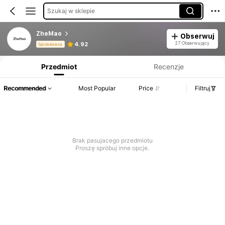
Szukaj w sklepie
ZheMao
Obserwuj
Informacje o produkcie: Ujawnienie ceny, dane dotyczące sprzedaży i stanu magazynowego.
27 Obserwujący
4.92
Sprzedawca
Przedmiot
Recenzje
Recommended
Most Popular
Price
Filtruj
Brak pasujacego przedmiotu
Proszę spróbuj inne opcje.