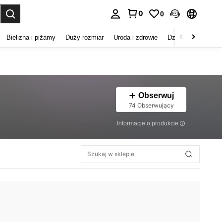
0
0
duj. Press Enter to select.
Bielizna i piżamy
Duży rozmiar
Uroda i zdrowie
Dzieci
Buty
D
Obserwuj
74 Obserwujący
Informacje o produkcie