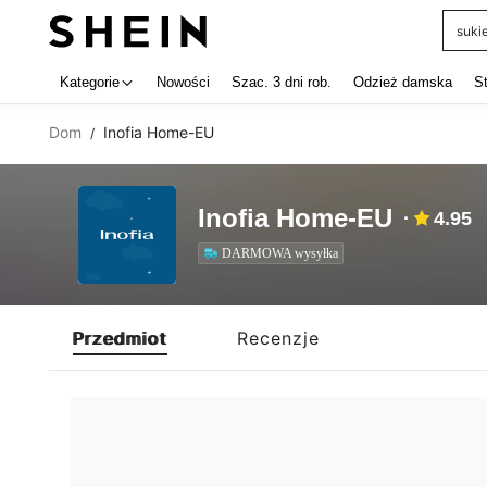
suki
Use up 
Kategorie
Nowości
Szac. 3 dni rob.
Odzież damska
S
Dom
Inofia Home-EU
/
Inofia Home-EU
4.95
DARMOWA wysyłka
DARMOWA wysyłka
Przedmiot
Recenzje