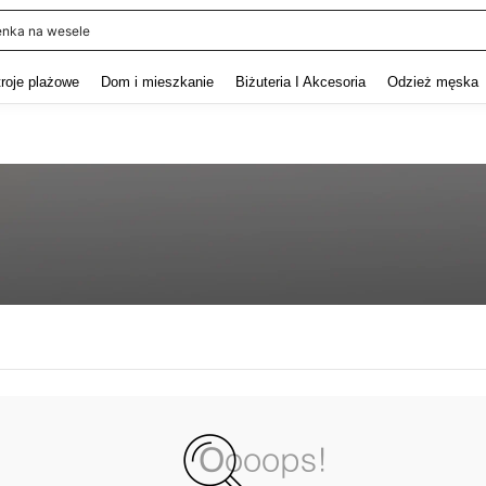
enka na wesele
and down arrow keys to navigate search Ostatnie wyszukiwanie and szukaj i znaj
troje plażowe
Dom i mieszkanie
Biżuteria I Akcesoria
Odzież męska