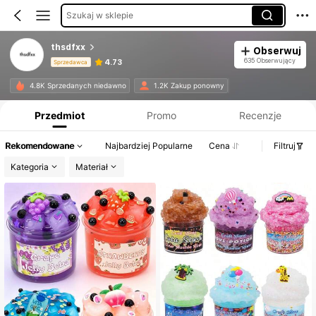
Szukaj w sklepie
thsdfxx
Obserwuj
635 Obserwujący
4.73
Sprzedawca
Informacje o produkcie: Ujawnienie ceny, dane dotyczące sprzedaży i stanu magazynowego.
4.8K Sprzedanych niedawno
1.2K Zakup ponowny
Przedmiot
Promo
Recenzje
Rekomendowane
Najbardziej Popularne
Cena
Filtruj
Kategoria
Materiał