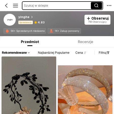
Szukaj w sklepie
yinghe
Obserwuj
758 Obserwujący
4.83
Sprzedawca
Informacje o produkcie: Ujawnienie ceny, dane dotyczące sprzedaży i stanu magazynowego.
5K+ Sprzedanych niedawno
1K+ Zakup ponowny
Przedmiot
Recenzje
Rekomendowane
Najbardziej Popularne
Cena
Filtruj