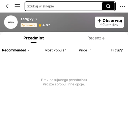
Szukaj w sklepie
zsdgxy
Obserwuj
Informacje o produkcie: Ujawnienie ceny, dane dotyczące sprzedaży i stanu magazynowego.
4 Obserwujący
4.97
Sprzedawca
Przedmiot
Recenzje
Recommended
Most Popular
Price
Filtruj
Brak pasujacego przedmiotu
Proszę spróbuj inne opcje.