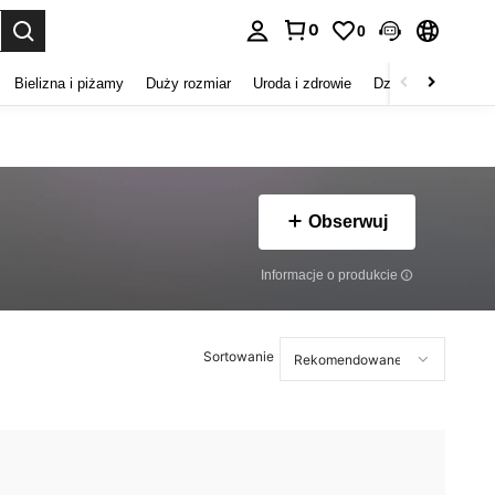
0
0
duj. Press Enter to select.
Bielizna i piżamy
Duży rozmiar
Uroda i zdrowie
Dzieci
Buty
D
Obserwuj
Informacje o produkcie
Sortowanie