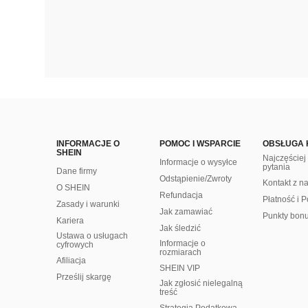
INFORMACJE O
POMOC I WSPARCIE
OBSŁUGA 
SHEIN
Najczęście
Informacje o wysyłce
pytania
Dane firmy
Odstąpienie/Zwroty
Kontakt z n
O SHEIN
Refundacja
Płatność i P
Zasady i warunki
Jak zamawiać
Punkty bon
Kariera
Jak śledzić
Ustawa o usługach
Informacje o
cyfrowych
rozmiarach
Afiliacja
SHEIN VIP
Prześlij skargę
Jak zgłosić nielegalną
treść