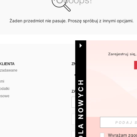
Żaden przedmiot nie pasuje. Proszę spróbuj z innymi opcjami.
KLIENTA
ZNAJDŹ NAS NA
j zadawane
DLA NOWYCH
ami
odatki
ZAPISZ SIĘ PO CODZIENNĄ DAWKĘ 
usowe
PL + 48
Wyrażam zgod
PL + 48