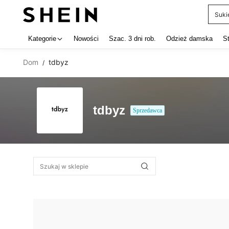
Suki
Use up 
Kategorie
Nowości
Szac. 3 dni rob.
Odzież damska
S
Dom
tdbyz
/
tdbyz
Sprzedawca