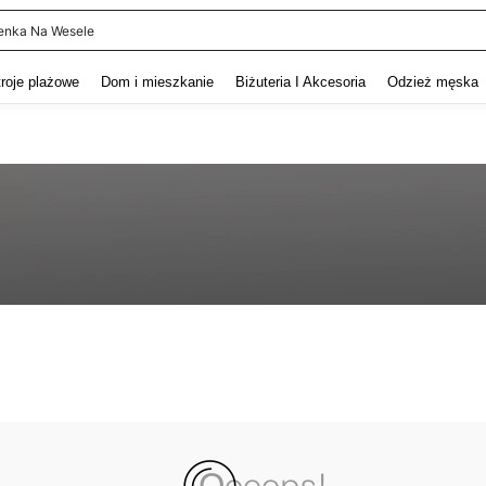
enka Na Wesele
and down arrow keys to navigate search Ostatnie wyszukiwanie and szukaj i znaj
troje plażowe
Dom i mieszkanie
Biżuteria I Akcesoria
Odzież męska