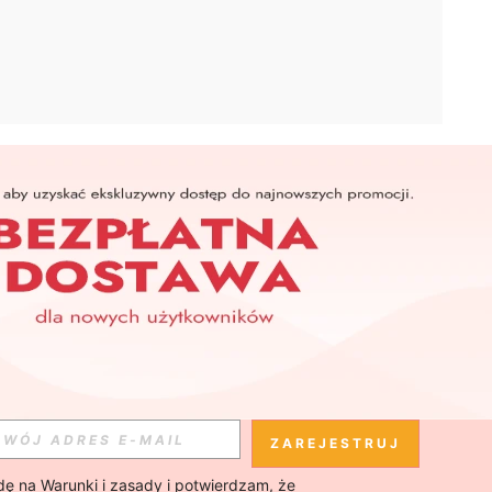
APLIKACJA
SHEIN
Subskrybuj
Subskrybuj
ZAREJESTRUJ
ę na 
Warunki i zasady
 i potwierdzam, że 
Subskrybuj