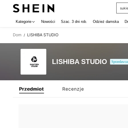
suki
Use up 
Kategorie
Nowości
Szac. 3 dni rob.
Odzież damska
D
Dom
LISHIBA STUDIO
/
LISHIBA STUDIO
Sprzedawca
Przedmiot
Recenzje