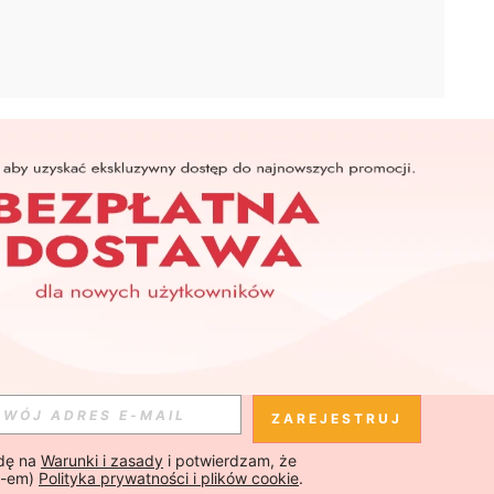
APLIKACJA
SHEIN
Subskrybuj
Subskrybuj
ZAREJESTRUJ
ę na 
Warunki i zasady
 i potwierdzam, że 
Subskrybuj
-em) 
Polityka prywatności i plików cookie
.