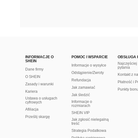
INFORMACJE O
POMOC I WSPARCIE
OBSŁUGA 
SHEIN
Najczęście
Informacje o wysyłce
pytania
Dane firmy
Odstąpienie/Zwroty
Kontakt z n
O SHEIN
Refundacja
Płatność i P
Zasady i warunki
Jak zamawiać
Punkty bon
Kariera
Jak śledzić
Ustawa o usługach
Informacje o
cyfrowych
rozmiarach
Afiliacja
SHEIN VIP
Prześlij skargę
Jak zgłosić nielegalną
treść
Strategia Podatkowa