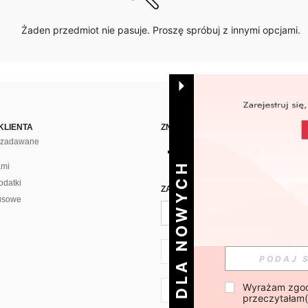
Żaden przedmiot nie pasuje. Proszę spróbuj z innymi opcjami.
KLIENTA
ZNAJDŹ NAS NA
j zadawane
DLA NOWYCH
ami
odatki
ZAPISZ SIĘ PO CODZIENNĄ DAWKĘ 
usowe
PL + 48
Wyrażam zgod
PL + 48
przeczytałam(