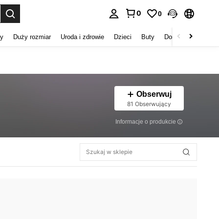
0
0
duj. Press Enter to select.
my
Duży rozmiar
Uroda i zdrowie
Dzieci
Buty
Domowe Tekstylia
Obserwuj
81 Obserwujący
Informacje o produkcie