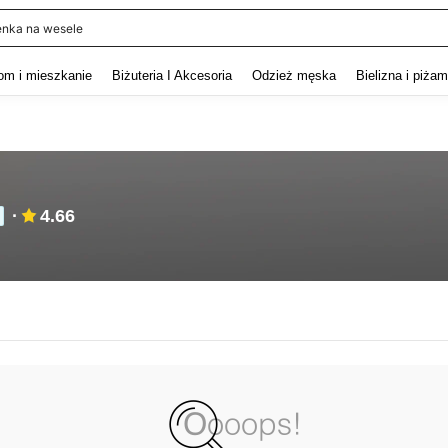
enka na wesele
and down arrow keys to navigate search Ostatnie wyszukiwanie and szukaj i znaj
om i mieszkanie
Biżuteria I Akcesoria
Odzież męska
Bielizna i piża
4.66