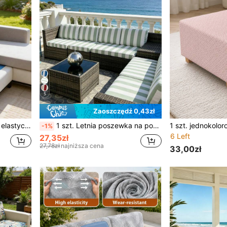
5
Zaoszczędź 0,43zł
siedzisko sofy, odpowiedni do ogrodu i patio
1 szt. Letnia poszewka na poduszkę na sofę, nadruk w paski, minimalistyczny pokrowiec na sofę, całoroczny, o wysokiej elastyczności, odporny na kurz, zdejmowany i nadający się do prania, do salonu i sypialni
-1%
6 Left
27,35zł
27,78zł
najniższa cena
33,00zł