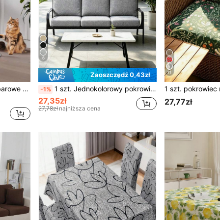
6
11
Zaoszczędź 0,43zł
aru, hotelu, klubu, obrotowe hokery bez oparcia, na każdą porę roku
1 szt. Jednokolorowy pokrowiec na sofę z mlecznego jedwabiu, bardzo elastyczny, odporny na kurz, zdejmowany i zmywalny, minimalistyczny, nowoczesny pokrowiec na sofę, odpowiedni do ogrodu, balkonu, patio, sypialni i salonu
-1%
27,35zł
27,77zł
27,78zł
najniższa cena