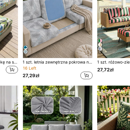
5
1 szt. poszewka na poduszkę na sofę z nadrukiem zewnętrznym, styl pasterski, wzór tropikalnego lasu deszczowego, narzuta na sofę, sprzedawana pojedynczo, wysoka elastyczność, pyłoszczelna, zmywalna, minimalistyczna, nowoczesna, całoroczna, do salonu, sypialni, wystroju domu
1 szt. letnia zewnętrzna pokrowa na sofę z jedwabiu mlecznego o wysokiej elastyczności, nadruk w niebiesko-białe liście, całoroczna, przeciwkurzowa, odporna na plamy, zdejmowana, prana, nowoczesny modny design, poduszka na sofę do salonu, jadalni, sypialni i na zewnątrz
16 Left
27,72zł
27,29zł