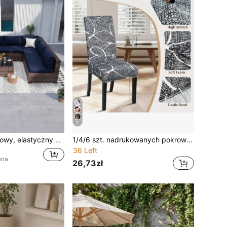
7
1 szt. Jednokolorowy, elastyczny pokrowiec na poduszkę sofę z mlecznego jedwabiu, wysoka elastyczność, pyłoszczelny, odpowiedni do ogrodu, rattanowy pokrowiec na poduszkę sofę
1/4/6 szt. nadrukowanych pokrowców na krzesła z wysokim oparciem z mlecznego jedwabiu, losowy wzór, nowoczesne poliestrowe pokrowce rozciągliwe, odporne na kurz i zmywalne, do salonu, jadalni i sypialni
36 Left
ena
26,73zł