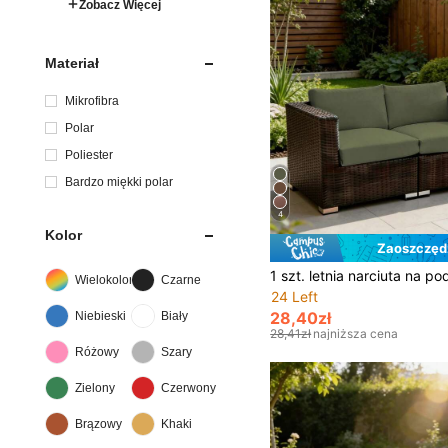
Zobacz Więcej
Materiał
Mikrofibra
Polar
Poliester
Bardzo miękki polar
4
Kolor
Zaoszczędź
Wielokolorowe
Czarne
24 Left
28,40zł
Niebieski
Biały
28,41zł
najniższa cena
Różowy
Szary
Zielony
Czerwony
Brązowy
Khaki