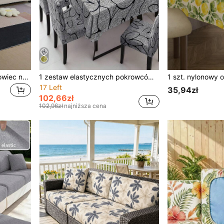
1 szt. Jednokolorowy pokrowiec na poduszkę sofę z mlecznego jedwabiu, wysoce elastyczny, odporny na kurz, zmywalny, minimalistyczny, nowoczesny pokrowiec na sofę do salonu i sypialni, na każdą porę roku
1 zestaw elastycznych pokrowców na krzesła do jadalni i obrusów, jedwabny pokrowiec na krzesła z nadrukiem i jednokolorowy wodoodporny obrus, odpowiedni do jadalni
17 Left
35,94zł
102,66zł
102,96zł
najniższa cena