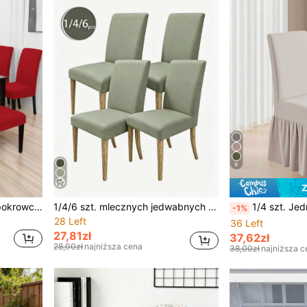
9
Z
1/4/6 szt. Jednokolorowe pokrowce na krzesła z mlecznego jedwabiu, o wysokiej elastyczności, odporne na kurz i wodę, odpowiednie na każdą porę roku, do salonu, hotelu, restauracji, kuchni, wystroju wnętrz, na Boże Narodzenie
1/4/6 szt. mlecznych jedwabnych pokrowców na krzesła z wysokim oparciem, wysoka elastyczność, pyłoszczelność, uniwersalne, pasujące do salonu, jadalni, sypialni, gabinetu, na zewnątrz, zdejmowane i nadające się do prania
1/4 szt. Jednokolorowe, mleczne, jedwabne pokrowce na krzesła w stylu spódnicy, pełne pokrycie, antypoślizgowe, trwałe, zmyw
-1%
28 Left
36 Left
27,81zł
37,62zł
28,00zł
najniższa cena
38,00zł
najniższa c