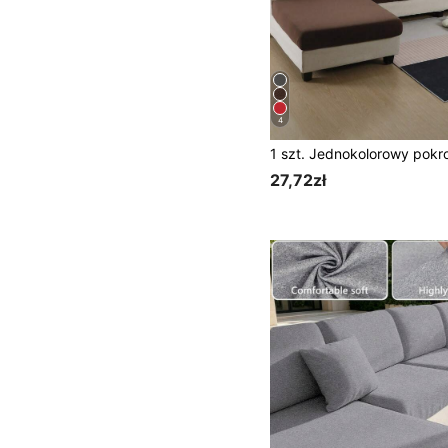
4
27,72zł