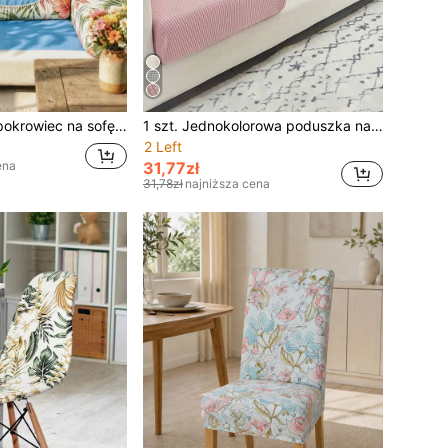
deszczowego, całoroczny, odporny na kurz, zmywalny, nowoczesny i stylowy, odpowiedni do salonu, jadalni, sypialni i na zewnątrz
1 szt. Jednokolorowa poduszka na sofę z szenili, wysoka elastyczność żakardowa, odporna na kurz, brud, antypoślizgowa, zdejmowana, zmywalna do sypialni, gabinetu, salonu
2 Left
31,77zł
ena
31,78zł
najniższa cena