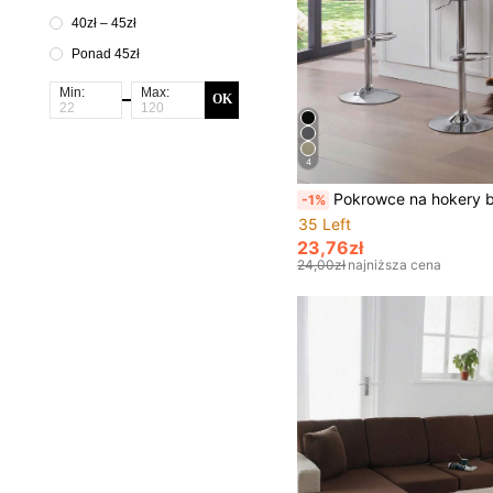
40zł – 45zł
Ponad 45zł
Min:
Max:
OK
4
Pokrowce na hokery barowe 1 szt./2 szt./4 szt. w jednolitym kolorze z mlecznego jedwabiu, zdejmowane i nadające się do prania, nowoczesne, elastyczne pokrowce poliestrowe, odporne na kurz i plamy, do domu, b
-1%
35 Left
23,76zł
24,00zł
najniższa cena