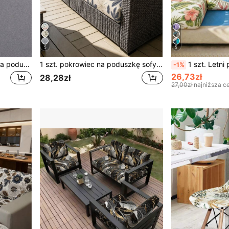
5
5
1 szt. jednolita pokrowiec na poduszkę kanapową z jedwabiu mlecznego, o wysokiej elastyczności, przeciwpyłowy, odporny na plamy, zdejmowany i prany, całoroczny, odpowiedni do modułowej sofy rattanowej na zewnątrz, sprzedawany pojedynczo, nie w zestawie, ochrona poduszki kanapowej
1 szt. pokrowiec na poduszkę sofy w stylu czepka prysznicowego z nadrukiem, beżowo-niebieski wzór liści, wysokiej elastyczności, przeciwkurzowy, odporny na plamy, zdejmowany, prany, minimalistyczny, nowoczesny, całoroczny, do salonu, sypialni i domu
1 szt. Letni pokrowiec na sofę z nadrukiem z mlecznego jedwabiu, wzór tropikalnego lasu 
-1%
26,73zł
28,28zł
27,00zł
najniższa c