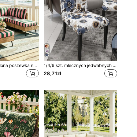
1 szt. różowo-zielona poszewka na poduszkę z mlecznego jedwabiu w paski, wysoce elastyczna, pyłoszczelna, zmywalna, do ogrodu, sypialni, jadalni, salonu
1/4/6 szt. mlecznych jedwabnych pokrowców na krzesła z wysokim oparciem, w liście, fioletowe kwiaty, elastyczne, odporne na kurz, zmywalne pokrowce na krzesła do salonu, jadalni, sypialni i gabinetu
28,71zł