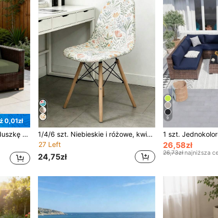
9
 0,01zł
1 szt. letnia narciuta na poduszkę na sofę w stylu czepka kąpielowego, jednolity kolor, z jedwabiu mlecznego, o wysokiej elastyczności, przeciwpyłowa, zdejmowana, możliwa do prania, minimalistyczna, nowoczesna, całoroczna, odpowiednia do ogrodu, na balkon, na podwórze, do sypialni i salonu
1/4/6 szt. Niebieskie i różowe, kwiatowe, cyfrowe nadruki z mlecznego jedwabiu, pokrowce na krzesła Eames, wysoce rozciągliwe, pyłoszczelne, całoroczne, odpowiednie do salonu, kuchni, wystroju wnętrz, zakrzywione pokrowce na krzesła
27 Left
26,58zł
26,73zł
najniższa c
24,75zł