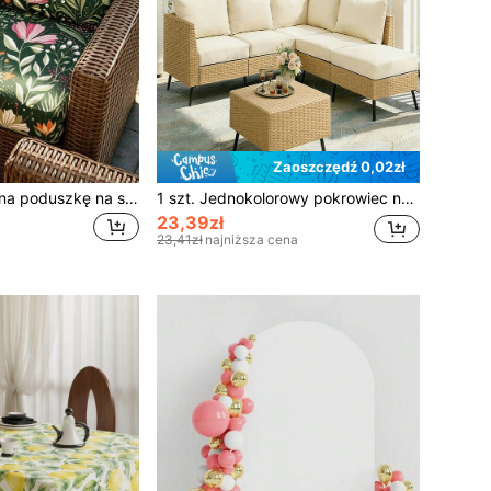
Zaoszczędź 0,02zł
1 szt. pokrowiec na poduszkę na sofę w stylu czepek kąpielowy z nadrukiem, pokrowiec na sofę w wzór liści deszczowego lasu, wysoka elastyczność, pyłoszczelny, odporny na plamy, zdejmowany, prany, minimalistyczny, nowoczesny, całoroczny, do salonu i sypialni, dekoracja domu
1 szt. Jednokolorowy pokrowiec na poduszkę sofy z mlecznego jedwabiu, wysoce elastyczny, odporny na kurz, zmywalny pokrowiec na sofę na każdą porę roku, odpowiedni do modułowej sofy rattanowej na zewnątrz, sprzedawany pojedynczo, nie jako zestaw
23,39zł
23,41zł
najniższa cena