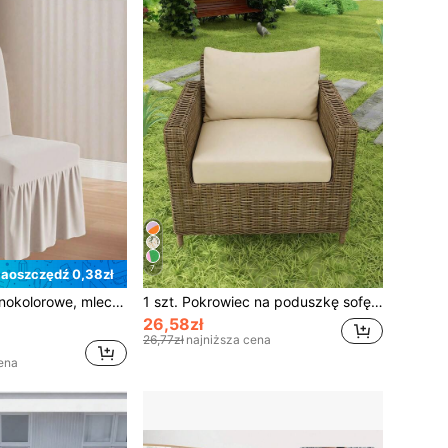
7
aoszczędź 0,38zł
alne, o wysokiej elastyczności, rozciągliwe, łatwe w dopasowaniu, uniwersalny ochraniacz mebli, odpowiedni na imprezy, wesela, bankiety, wydarzenia, do jadalni i uroczystości
1 szt. Pokrowiec na poduszkę sofę z nadrukiem zewnętrznym, jednokolorowy pokrowiec na sofę, wysoce elastyczny, odporny na kurz i zmywalny, minimalistyczny, nowoczesny pokrowiec na poduszkę sofę do salonu i sypialni, na każdą porę roku
26,58zł
26,77zł
najniższa cena
ena