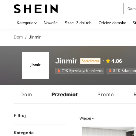
Garn
Use up 
Kategorie
Nowości
Szac. 3 dni rob.
Odzież damska
S
Dom
Jinmir
/
Jinmir
4.86
Sprzedawca
79K Sprzedanych niedawno
8.1K Zakup p
Dom
Przedmiot
Promo
Filtruj
Więcej
Kategoria