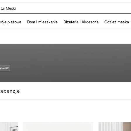
itur Męski
and down arrow keys to navigate search Ostatnie wyszukiwanie and szukaj i znaj
troje plażowe
Dom i mieszkanie
Biżuteria I Akcesoria
Odzież męska
onowny
Recenzje