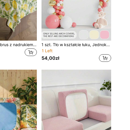
1 szt. nylonowy obrus z nadrukiem cytryny, gładki splot, w kolorze zielonym, w stylu rustykalnym, wielofunkcyjny, antypoślizgowy, odporny na ciepło, wodoodporny, pogrubiony, pełny pokrowiec na stół, odpowiedni do kuchni, salonu, na przyjęcia i różne okazje
1 szt. Tło w kształcie łuku, Jednokolorowe dwustronne tło fotograficzne na wesele, dekoracja na przyjęcie urodzinowe Najlepsze prezenty
1 Left
54,00zł