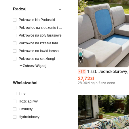
Rodzaj
Pokrowce Na Poduszki
Pokrowiec na siedzenie i p
oduszkę sofy
Pokrowce na sofy tarasowe
Pokrowce na krzesła taraso
we
Pokrowce na ławki tarasow
e
Pokrowce na szezlongi
5
Zobacz Więcej
1 szt. Jednokolorowy, elastyczny pokrowiec na poduszkę sofę z mlecznego jedwabiu, wysoce elastyczny, pyłoszczelny ochraniacz na 
-1%
27,72zł
Właściwości
28,00zł
najniższa cena
Inne
Rozciągliwy
Ominięty
Hydrofobowy