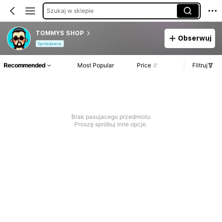
Szukaj w sklepie
TOMMYS SHOP
Obserwuj
Sprzedawca
Recommended
Most Popular
Price
Filtruj
Brak pasujacego przedmiotu
Proszę spróbuj inne opcje.