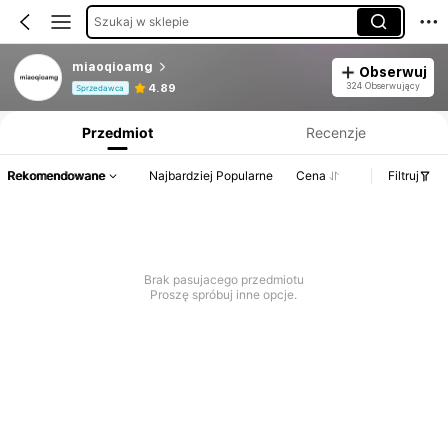
Szukaj w sklepie
miaoqioamg
Obserwuj
Informacje o produkcie: Ujawnienie ceny, dane dotyczące sprzedaży i stanu magazynowego.
324 Obserwujący
4.89
Sprzedawca
Przedmiot
Recenzje
Rekomendowane
Najbardziej Popularne
Cena
Filtruj
Brak pasujacego przedmiotu
Proszę spróbuj inne opcje.