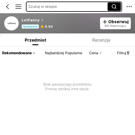
Szukaj w sklepie
LotFancy
Obserwuj
Informacje o produkcie: Ujawnienie ceny, dane dotyczące sprzedaży i stanu magazynowego.
304 Obserwujący
4.92
Sprzedawca
Przedmiot
Recenzje
Rekomendowane
Najbardziej Popularne
Cena
Filtruj
Brak pasujacego przedmiotu
Proszę spróbuj inne opcje.