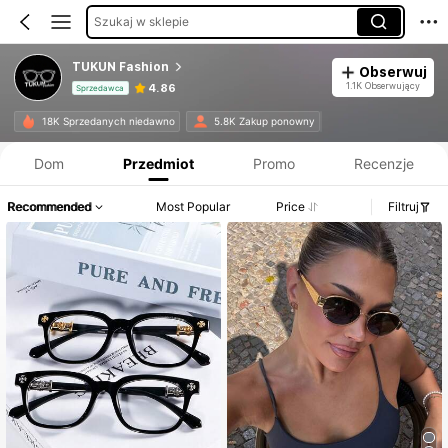
Szukaj w sklepie
TUKUN Fashion
Obserwuj
1.1K Obserwujący
4.86
Sprzedawca
Informacje o produkcie: Ujawnienie ceny, dane dotyczące sprzedaży i stanu magazynowego.
18K Sprzedanych niedawno
5.8K Zakup ponowny
Dom
Przedmiot
Promo
Recenzje
Recommended
Most Popular
Price
Filtruj