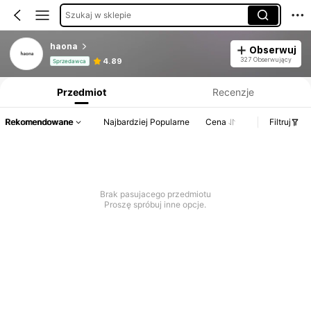
Szukaj w sklepie
haona
Obserwuj
Informacje o produkcie: Ujawnienie ceny, dane dotyczące sprzedaży i stanu magazynowego.
327 Obserwujący
4.89
Sprzedawca
Przedmiot
Recenzje
Rekomendowane
Najbardziej Popularne
Cena
Filtruj
Brak pasujacego przedmiotu
Proszę spróbuj inne opcje.