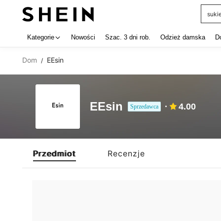
suki
Use up 
Kategorie
Nowości
Szac. 3 dni rob.
Odzież damska
D
Dom
EEsin
/
EEsin
4.00
Sprzedawca
Przedmiot
Recenzje