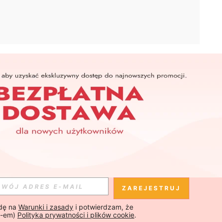
APLIKACJA
SHEIN
Subskrybuj
Subskrybuj
ZAREJESTRUJ
ę na 
Warunki i zasady
 i potwierdzam, że 
Subskrybuj
-em) 
Polityka prywatności i plików cookie
.