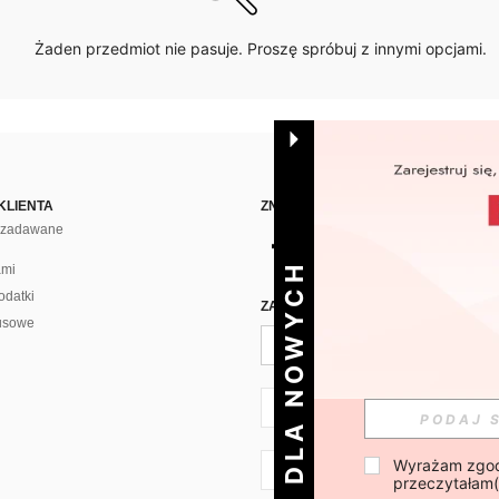
Żaden przedmiot nie pasuje. Proszę spróbuj z innymi opcjami.
KLIENTA
ZNAJDŹ NAS NA
j zadawane
DLA NOWYCH
ami
odatki
ZAPISZ SIĘ PO CODZIENNĄ DAWKĘ 
usowe
PL + 48
Wyrażam zgod
PL + 48
przeczytałam(