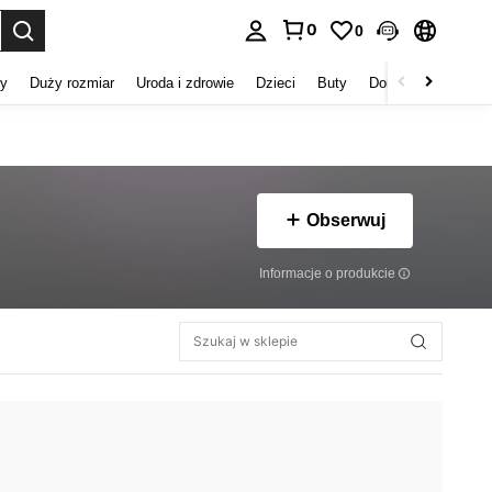
0
0
duj. Press Enter to select.
my
Duży rozmiar
Uroda i zdrowie
Dzieci
Buty
Domowe Tekstylia
Obserwuj
Informacje o produkcie