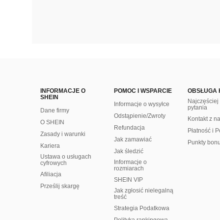
INFORMACJE O
POMOC I WSPARCIE
OBSŁUGA 
SHEIN
Najczęście
Informacje o wysyłce
pytania
Dane firmy
Odstąpienie/Zwroty
Kontakt z n
O SHEIN
Refundacja
Płatność i P
Zasady i warunki
Jak zamawiać
Punkty bon
Kariera
Jak śledzić
Ustawa o usługach
Informacje o
cyfrowych
rozmiarach
Afiliacja
SHEIN VIP
Prześlij skargę
Jak zgłosić nielegalną
treść
Strategia Podatkowa