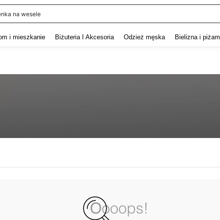
enka na wesele
and down arrow keys to navigate search Ostatnie wyszukiwanie and szukaj i znaj
om i mieszkanie
Biżuteria I Akcesoria
Odzież męska
Bielizna i piża