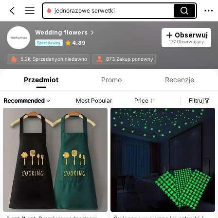
jednorazowe serwetki
Wedding flowers
Obserwuj
177 Obserwujący
4.89
Sprzedawca
Informacje o produkcie: Ujawnienie ceny, dane dotyczące sprzedaży i stanu magazynowego.
5.2K Sprzedanych niedawno
873 Zakup ponowny
Przedmiot
Promo
Recenzje
Recommended
Most Popular
Price
Filtruj