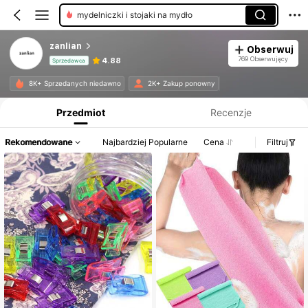
dzwonki wietrzne
zanlian
Obserwuj
769 Obserwujący
4.88
Sprzedawca
Informacje o produkcie: Ujawnienie ceny, dane dotyczące sprzedaży i stanu magazynowego.
8K+ Sprzedanych niedawno
2K+ Zakup ponowny
Przedmiot
Recenzje
Rekomendowane
Najbardziej Popularne
Cena
Filtruj