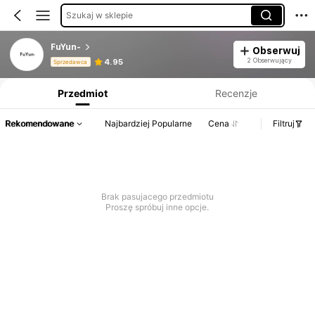
Szukaj w sklepie
FuYun-
Obserwuj
Informacje o produkcie: Ujawnienie ceny, dane dotyczące sprzedaży i stanu magazynowego.
2 Obserwujący
4.95
Sprzedawca
Przedmiot
Recenzje
Rekomendowane
Najbardziej Popularne
Cena
Filtruj
Brak pasujacego przedmiotu
Proszę spróbuj inne opcje.