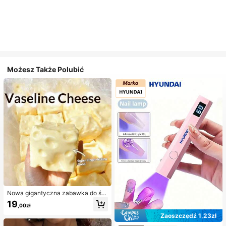
Możesz Także Polubić
Nowa gigantyczna zabawka do ści
skania w kształcie sera z nadzienie
19
,00zł
m, kwadratowa piłka serowa do ści
skania, realistyczna tekstura chleb
Zaoszczędź 1,23zł
a, powolne odbijanie, obudowa z T