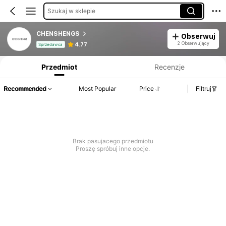
Szukaj w sklepie
CHENSHENGS
Obserwuj
Informacje o produkcie: Ujawnienie ceny, dane dotyczące sprzedaży i stanu magazynowego.
2 Obserwujący
4.77
Sprzedawca
Przedmiot
Recenzje
Recommended
Most Popular
Price
Filtruj
Brak pasujacego przedmiotu
Proszę spróbuj inne opcje.