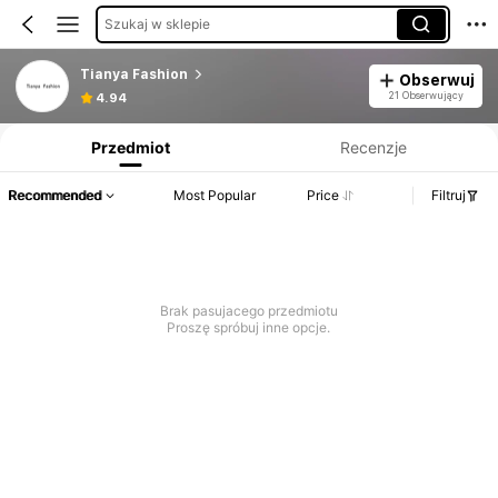
Szukaj w sklepie
Tianya Fashion
Obserwuj
Informacje o produkcie: Ujawnienie ceny, dane dotyczące sprzedaży i stanu magazynowego.
21 Obserwujący
4.94
Przedmiot
Recenzje
Recommended
Most Popular
Price
Filtruj
Brak pasujacego przedmiotu
Proszę spróbuj inne opcje.