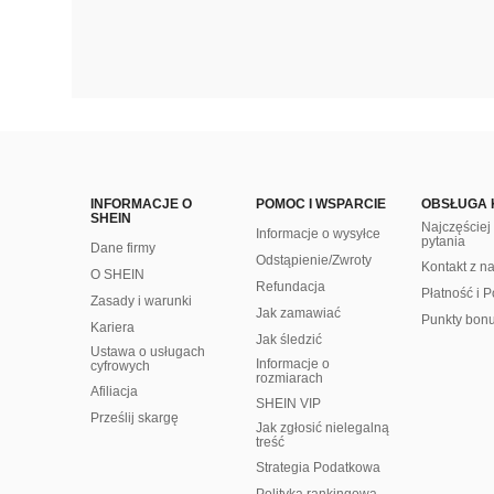
INFORMACJE O
POMOC I WSPARCIE
OBSŁUGA 
SHEIN
Najczęście
Informacje o wysyłce
pytania
Dane firmy
Odstąpienie/Zwroty
Kontakt z n
O SHEIN
Refundacja
Płatność i P
Zasady i warunki
Jak zamawiać
Punkty bon
Kariera
Jak śledzić
Ustawa o usługach
Informacje o
cyfrowych
rozmiarach
Afiliacja
SHEIN VIP
Prześlij skargę
Jak zgłosić nielegalną
treść
Strategia Podatkowa