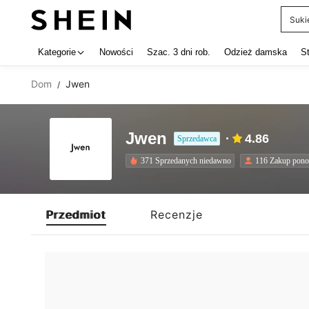
Suki
Use up 
Kategorie
Nowości
Szac. 3 dni rob.
Odzież damska
S
Dom
Jwen
/
Jwen
4.86
Sprzedawca
371 Sprzedanych niedawno
116 Zakup pon
Przedmiot
Recenzje