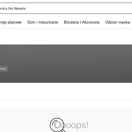
enka Na Wesele
and down arrow keys to navigate search Ostatnie wyszukiwanie and szukaj i znaj
troje plażowe
Dom i mieszkanie
Biżuteria I Akcesoria
Odzież męska
owny