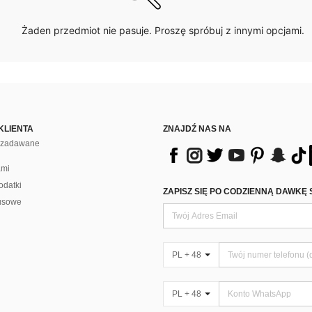
Żaden przedmiot nie pasuje. Proszę spróbuj z innymi opcjami.
KLIENTA
ZNAJDŹ NAS NA
j zadawane
ami
odatki
ZAPISZ SIĘ PO CODZIENNĄ DAWKĘ 
usowe
PL + 48
PL + 48