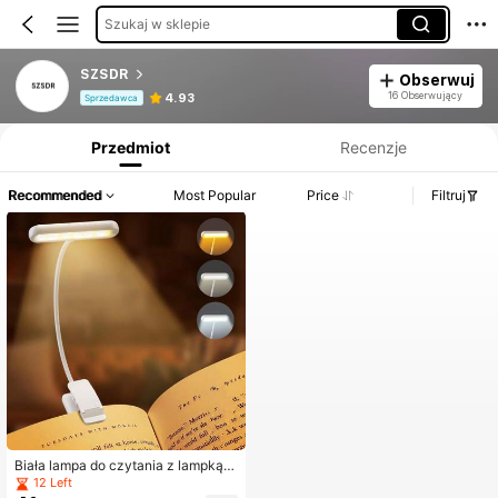
Szukaj w sklepie
SZSDR
Obserwuj
Informacje o produkcie: Ujawnienie ceny, dane dotyczące sprzedaży i stanu magazynowego.
16 Obserwujący
4.93
Sprzedawca
Przedmiot
Recenzje
Recommended
Most Popular
Price
Filtruj
Biała lampa do czytania z lampką U
SB, ładowana, ciepła, zimna biel, ś
12 Left
wiatło dzienne, przenośna, elastyc