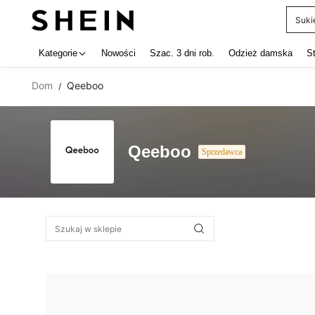
Suki
Use up 
Kategorie
Nowości
Szac. 3 dni rob.
Odzież damska
S
Dom
Qeeboo
/
Qeeboo
Sprzedawca