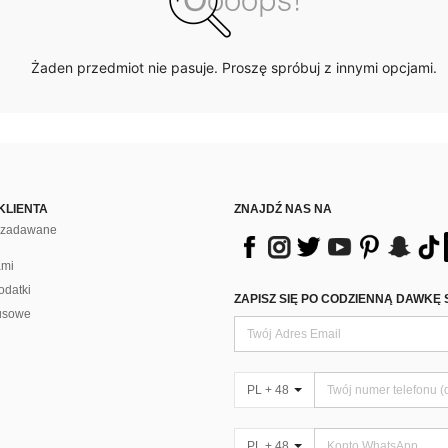
Żaden przedmiot nie pasuje. Proszę spróbuj z innymi opcjami.
KLIENTA
ZNAJDŹ NAS NA
j zadawane
ami
odatki
ZAPISZ SIĘ PO CODZIENNĄ DAWKĘ 
usowe
PL + 48
PL + 48