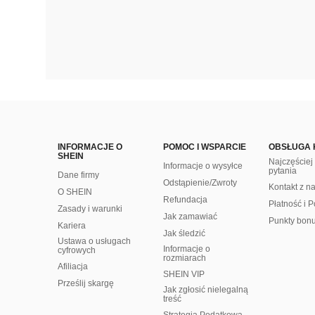
INFORMACJE O
POMOC I WSPARCIE
OBSŁUGA 
SHEIN
Najczęście
Informacje o wysyłce
pytania
Dane firmy
Odstąpienie/Zwroty
Kontakt z n
O SHEIN
Refundacja
Płatność i P
Zasady i warunki
Jak zamawiać
Punkty bon
Kariera
Jak śledzić
Ustawa o usługach
Informacje o
cyfrowych
rozmiarach
Afiliacja
SHEIN VIP
Prześlij skargę
Jak zgłosić nielegalną
treść