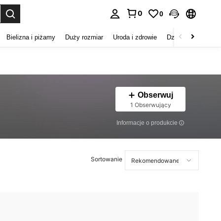
0
0
duj. Press Enter to select.
Bielizna i piżamy
Duży rozmiar
Uroda i zdrowie
Dzieci
Buty
D
Obserwuj
1 Obserwujący
Informacje o produkcie
Sortowanie