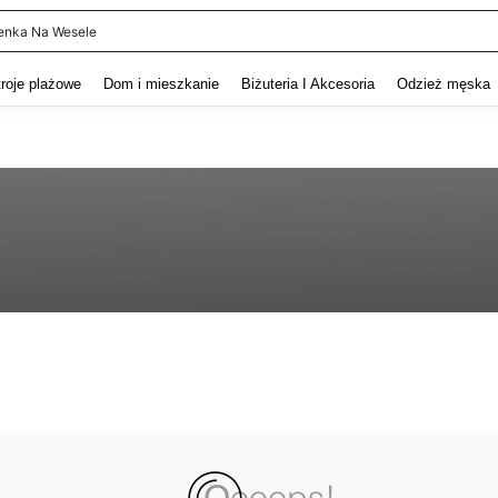
enka Na Wesele
and down arrow keys to navigate search Ostatnie wyszukiwanie and szukaj i znaj
troje plażowe
Dom i mieszkanie
Biżuteria I Akcesoria
Odzież męska