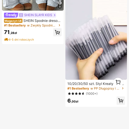
9
SHEIN SLAYR KIDS
SHEIN Spodnie dresow
Magazyn UE
e dla nastolatek, luźne, z szerokimi
#1 Bestsellery
w Zwykły Spodnie dresowe dla nastolatek
nogawkami i ściągaczem, w kolorz
71
e jasnoszarym
,28zł
4-5 dni roboczych
1
10/20/30/50 szt. Styl Kreatywny Pr
1
zezroczysty Mrożony Długopisy K
#1 Bestsellery
w PP Długopisy i wkłady
ulkowe Powrót Do Szkoły
(1000+)
6
,00zł