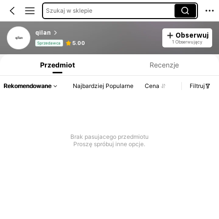
Szukaj w sklepie
qilan
Obserwuj
Informacje o produkcie: Ujawnienie ceny, dane dotyczące sprzedaży i stanu magazynowego.
1 Obserwujący
5.00
Sprzedawca
Przedmiot
Recenzje
Rekomendowane
Najbardziej Popularne
Cena
Filtruj
Brak pasujacego przedmiotu
Proszę spróbuj inne opcje.