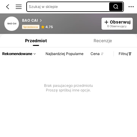
Szukaj w sklepie
BAO CAI
Obserwuj
Informacje o produkcie: Ujawnienie ceny, dane dotyczące sprzedaży i stanu magazynowego.
6 Obserwujący
4.75
Sprzedawca
Przedmiot
Recenzje
Rekomendowane
Najbardziej Popularne
Cena
Filtruj
Brak pasujacego przedmiotu
Proszę spróbuj inne opcje.