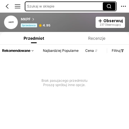
Szukaj w sklepie
MKPF
Obserwuj
Informacje o produkcie: Ujawnienie ceny, dane dotyczące sprzedaży i stanu magazynowego.
237 Obserwujący
4.95
Sprzedawca
Przedmiot
Recenzje
Rekomendowane
Najbardziej Popularne
Cena
Filtruj
Brak pasujacego przedmiotu
Proszę spróbuj inne opcje.