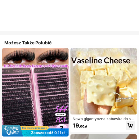
Możesz Także Polubić
Nowa gigantyczna zabawka do ści
skania w kształcie sera z nadzienie
19
,00zł
m, kwadratowa piłka serowa do ści
skania, realistyczna tekstura chleb
Zaoszczędź 0,11zł
a, powolne odbijanie, obudowa z T