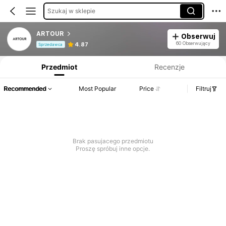
Szukaj w sklepie
ARTOUR
Obserwuj
Informacje o produkcie: Ujawnienie ceny, dane dotyczące sprzedaży i stanu magazynowego.
60 Obserwujący
4.87
Sprzedawca
Przedmiot
Recenzje
Recommended
Most Popular
Price
Filtruj
Brak pasujacego przedmiotu
Proszę spróbuj inne opcje.