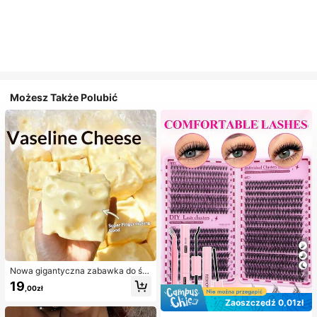
Możesz Także Polubić
Nowa gigantyczna zabawka do ści
7
skania w kształcie sera z nadzienie
19
,00zł
m, kwadratowa piłka serowa do ści
skania, realistyczna tekstura chleb
Zaoszczędź 0,01zł
a, powolne odbijanie, obudowa z T