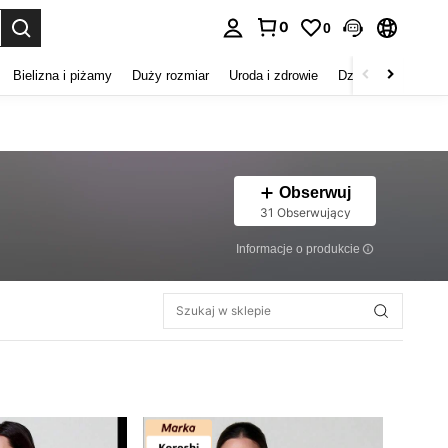
0
0
duj. Press Enter to select.
Bielizna i piżamy
Duży rozmiar
Uroda i zdrowie
Dzieci
Buty
D
Obserwuj
31 Obserwujący
Informacje o produkcie