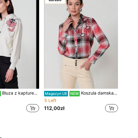
Bluza z kapturem damska z polaru Koroshi z haftem kwiatowym – Koroshi Raw Composition 60% bawełna, 40% poliester Raw / Ecru M
Koszula damska Koroshi z długim rękawem w kratę, wzór drwala, 100% poliester, kolor czerwony / NETTO XXL
Magazyn UE
NEW
5 Left
112,00zł