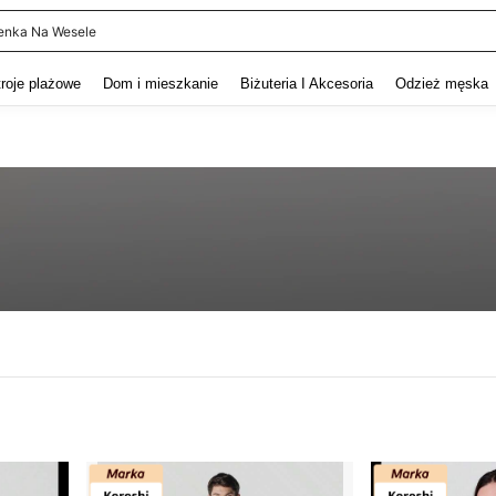
enka Na Wesele
and down arrow keys to navigate search Ostatnie wyszukiwanie and szukaj i znaj
troje plażowe
Dom i mieszkanie
Biżuteria I Akcesoria
Odzież męska