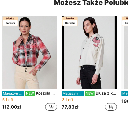
Możesz Także Polubi
Koszula damska Koroshi z długim rękawem w kratę, wzór drwala, 100% poliester, kolor czerwony / NETTO XXL
Bluza z kapturem damska z polaru Koroshi z haftem kwiatowym – Koroshi Raw Composition 60% bawełna, 40% poliester Raw / Ecru M
Magazyn UE
NEW
Magazyn UE
NEW
5 Left
3 Left
19
112,00zł
77,83zł