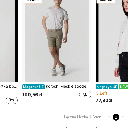
em – Koroshi Skład: 100% poliester, kolor BEŻOWY XS
Koroshi Męskie spodenki outdoorowe
Magazyn UE
Magazyn UE
NEW
3 Left
190,56zł
77,83zł
1
Łączna Liczba 1 Stron