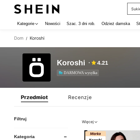
Suki
Use up 
Kategorie
Nowości
Szac. 3 dni rob.
Odzież damska
S
Dom
Koroshi
/
Koroshi
4.21
DARMOWA wysyłka
DARMOWA wysyłka
Przedmiot
Recenzje
Filtruj
Więcej
Kategoria