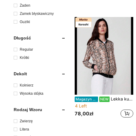
Żaden
Zamek błyskawiczny
Guziki
Długość
Regular
Krótki
Dekolt
Kołnierz
Wysoka stójka
Lekka kurtka bomberka damska Koroshi z prążkowanym kołnierzem – Koroshi Skład: 100% poliester, kolor BEŻOWY XS
Magazyn UE
NEW
4 Left
Rodzaj Wzoru
78,00zł
Zwierzę
Litera