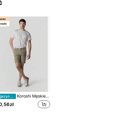
ć
Koroshi Męskie spodenki outdoorowe
Magazyn UE
0,56zł