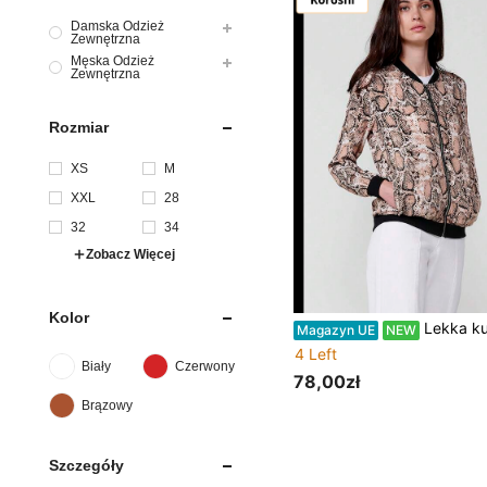
Damska Odzież
Zewnętrzna
Męska Odzież
Zewnętrzna
Rozmiar
XS
M
XXL
28
32
34
Zobacz Więcej
Kolor
Lekka kurtka bomberka damska Koroshi z prążkowanym kołnierz
Magazyn UE
NEW
4 Left
Biały
Czerwony
78,00zł
Brązowy
Szczegóły