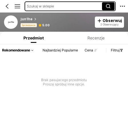
Szukaj w sklepie
jun1he
Obserwuj
Informacje o produkcie: Ujawnienie ceny, dane dotyczące sprzedaży i stanu magazynowego.
2 Obserwujący
5.00
Sprzedawca
Przedmiot
Recenzje
Rekomendowane
Najbardziej Popularne
Cena
Filtruj
Brak pasujacego przedmiotu
Proszę spróbuj inne opcje.