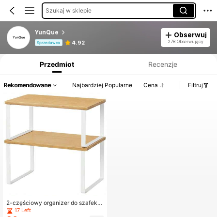
Szukaj w sklepie
YunQue
Obserwuj
Informacje o produkcie: Ujawnienie ceny, dane dotyczące sprzedaży i stanu magazynowego.
278 Obserwujący
4.92
Sprzedawca
Przedmiot
Recenzje
Rekomendowane
Najbardziej Popularne
Cena
Filtruj
2-częściowy organizer do szafek, s
kładana półka do przechowywania
17 Left
w kuchni, stojak na przyprawy, wiel